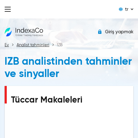
tr
Giriş yapmak
Ev
Analist tahminleri
IZB
IZB analistinden tahminler
ve sinyaller
Tüccar Makaleleri