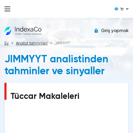
tr
Giriş yapmak
Ev
Analist tahminleri
JIMMYYT
JIMMYYT analistinden
tahminler ve sinyaller
Tüccar Makaleleri