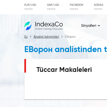
EUR/USD
GBP/USD
FACEBOOK
ADIDAS
-----
-----
-----
-----
Sinyalleri
Ev
Analist tahminleri
ЕВорон
ЕВорон analistinden t
Tüccar Makaleleri