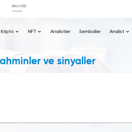
XAU/USD
-----
Kripto
NFT
Analistler
Semboller
Analist
ahminler ve sinyaller