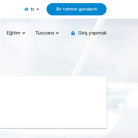
tr
Bir tahmin gönderin
Eğitim
Tüccara
Giriş yapmak