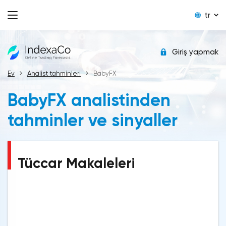
tr
Giriş yapmak
Ev
Analist tahminleri
BabyFX
BabyFX analistinden
tahminler ve sinyaller
Tüccar Makaleleri