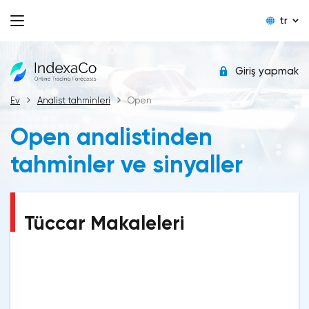
tr
Giriş yapmak
Ev
Analist tahminleri
Open
Open analistinden
tahminler ve sinyaller
Tüccar Makaleleri