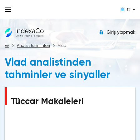
tr
Giriş yapmak
Ev
Analist tahminleri
Vlad
Vlad analistinden
tahminler ve sinyaller
Tüccar Makaleleri