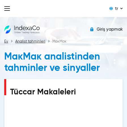
tr
Giriş yapmak
Ev
Analist tahminleri
MакMак
MакMак analistinden
tahminler ve sinyaller
Tüccar Makaleleri