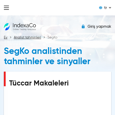
tr
Giriş yapmak
Ev
Analist tahminleri
SegKo
SegKo analistinden
tahminler ve sinyaller
Tüccar Makaleleri