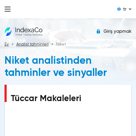
tr
Giriş yapmak
Ev
Analist tahminleri
Niket
Niket analistinden
tahminler ve sinyaller
Tüccar Makaleleri