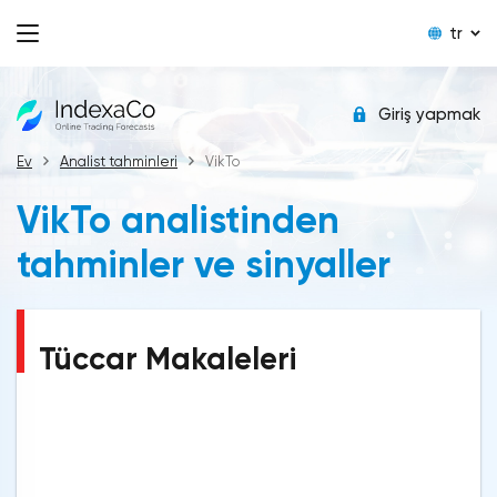
tr
Giriş yapmak
Ev
Analist tahminleri
VikTo
VikTo analistinden
tahminler ve sinyaller
Tüccar Makaleleri