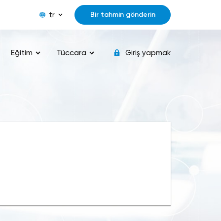
tr
Bir tahmin gönderin
Eğitim
Tüccara
Giriş yapmak