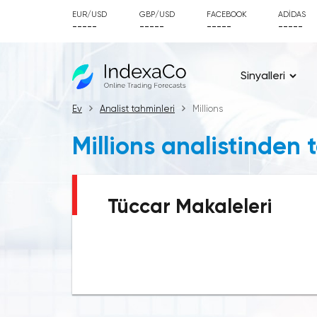
EUR/USD
GBP/USD
FACEBOOK
ADIDAS
-----
-----
-----
-----
Sinyalleri
Ev
Analist tahminleri
Millions
Millions analistinden 
Tüccar Makaleleri