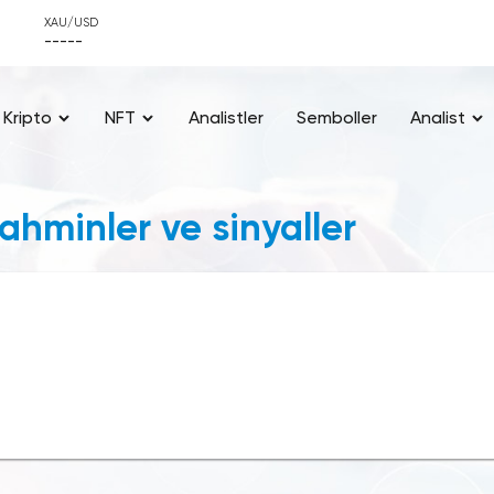
XAU/USD
-----
Kripto
NFT
Analistler
Semboller
Analist
tahminler ve sinyaller