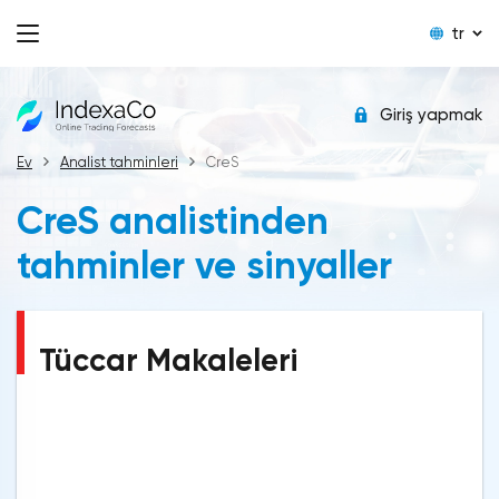
tr
Giriş yapmak
Ev
Analist tahminleri
CreS
CreS analistinden
tahminler ve sinyaller
Tüccar Makaleleri