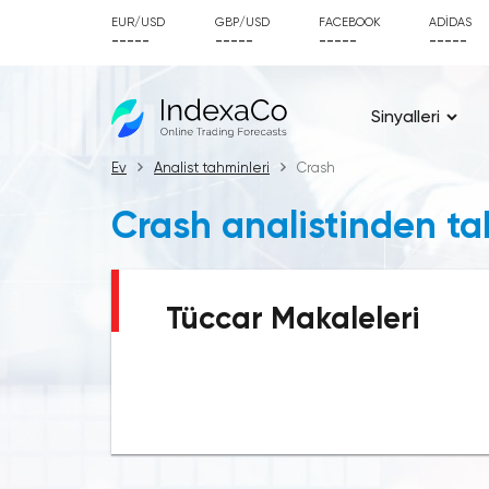
EUR/USD
GBP/USD
FACEBOOK
ADIDAS
-----
-----
-----
-----
Sinyalleri
Ev
Analist tahminleri
Crash
Crash analistinden tah
Tüccar Makaleleri