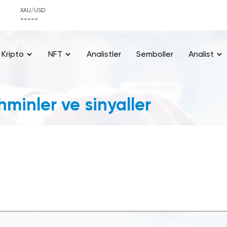
XAU/USD
-----
Kripto
NFT
Analistler
Semboller
Analist
minler ve sinyaller