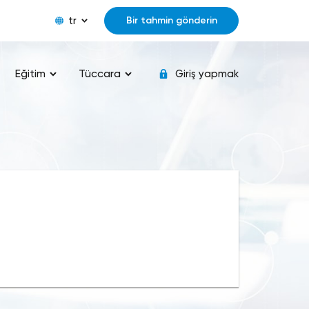
tr
Bir tahmin gönderin
Eğitim
Tüccara
Giriş yapmak