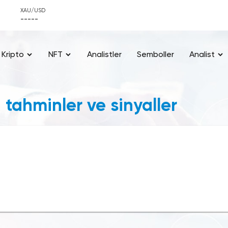
XAU/USD
-----
Kripto
NFT
Analistler
Semboller
Analist
tahminler ve sinyaller