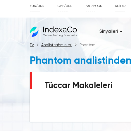
EUR/USD
GBP/USD
FACEBOOK
ADIDAS
-----
-----
-----
-----
Sinyalleri
Ev
Analist tahminleri
Phantom
Phantom analistinden 
Tüccar Makaleleri