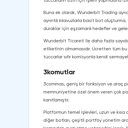
tüccarların sizin için işlem yapmasına iz
Buna ek olarak, Wunderbit Trading ayrıc
ayrıntılı kılavuzlarla basit bot oluşturm
duraklar için eşzamanlı hedefler ve gele
Wunderbit Ticareti ile daha fazla sayıda
etiketinin olmamasıdır. Ücretten tüm bu
tüccarlar sıfır komisyonla kendi sermayel
3komutlar
3commas, geniş bir fonksiyon ve araç po
memnuniyetine özel önem veren çok popül
kanıtlamıştır.
Platformun temel işlevleri, uzun ve kısa a
diğer botları, çeşitli portföy yönetim ar