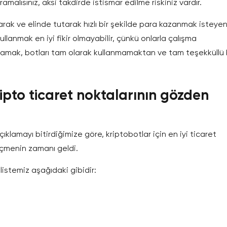
malısınız, aksi takdirde istismar edilme riskiniz vardır.
larak ve elinde tutarak hızlı bir şekilde para kazanmak isteye
ullanmak en iyi fikir olmayabilir, çünkü onlarla çalışma
nlamak, botları tam olarak kullanmamaktan ve tam teşekküllü 
ipto ticaret noktalarının gözden
açıklamayı bitirdiğimize göre, kriptobotlar için en iyi ticaret
eçmenin zamanı geldi.
listemiz aşağıdaki gibidir: