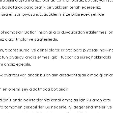
tratejisi oluşturmanıza olanak tanır. Ek olarak, botları, yalnızc
u başlatarak daha pratik bir yaklaşım tercih ederseniz,
sıra en son piyasa istatistiklerini size bildirecek şekilde
n olmamasıdır. Botlar, insanlar gibi duygulardan etkilenmez, on
iz algoritmalar ve stratejilerdir.
ımı, ticaret süreci ve genel olarak kripto para piyasası hakkın
r botun piyasayı analiz etmesi gibi, tüccar da süreç hakkındaki
ni analiz edebilir.
ok avantajı var, ancak bu onların dezavantajları olmadığı anl
 en önemli şey aldatmaca botlarıdır.
erdiğiniz anda belirteçlerinizi kendi amaçları için kullanan kötü
veya tamamen çekebilirler. Bu nedenle, iyi değerlendirmeleri ve