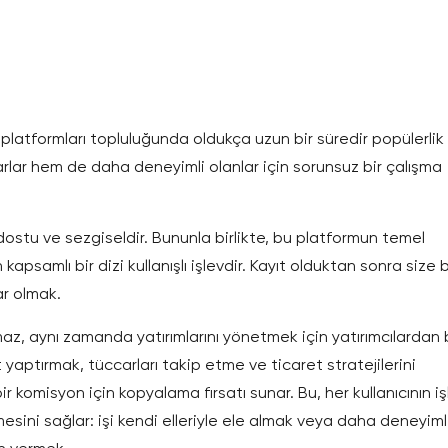
latformları topluluğunda oldukça uzun bir süredir popülerlik
lar hem de daha deneyimli olanlar için sorunsuz bir çalışma
ı dostu ve sezgiseldir. Bununla birlikte, bu platformun temel
apsamlı bir dizi kullanışlı işlevdir. Kayıt olduktan sonra size b
ar olmak.
z, aynı zamanda yatırımlarını yönetmek için yatırımcılardan 
t yaptırmak, tüccarları takip etme ve ticaret stratejilerini
ir komisyon için kopyalama fırsatı sunar. Bu, her kullanıcının i
esini sağlar: işi kendi elleriyle ele almak veya daha deneyiml