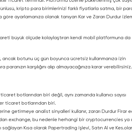
Akıllı Ticaret terminali. Platforma özenle paketlenmiş çok say
 ünlüsü, kripto para birimlerinizi farklı fiyatlarla satma, bir par
na göre ayarlamanıza olanak tanıyan Kar ve Zararı Durdur izl
careti büyük ölçüde kolaylaştıran kendi mobil platformuna da
r, ancak botunu üç gün boyunca ücretsiz kullanmanıza izin
 paranızın karşılığını alıp almayacağınıza karar verebilirsiniz.
aret botlarından biri değil, aynı zamanda kullanıcı sayısı
 ticaret botlarından biri.
 yerine getirmeye analist sinyalleri kullanır, zararı Durdur Firar 
adan exchange, bu nedenle herhangi bir cryptocurrencies ya
sağlayan Kısa olarak Papertrading işlevi, Satın Al ve Kes.ola