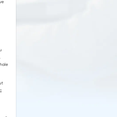
 ve
u
,
 hale
ut
ç