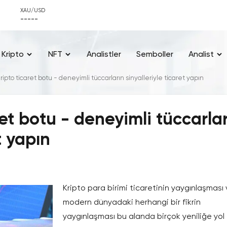
XAU/USD
-----
Kripto
NFT
Analistler
Semboller
Analist
 kripto ticaret botu - deneyimli tüccarların sinyalleriyle ticaret yapın
aret botu - deneyimli tüccarla
t yapın
Kripto para birimi ticaretinin yaygınlaşması
modern dünyadaki herhangi bir fikrin
yaygınlaşması bu alanda birçok yeniliğe yol