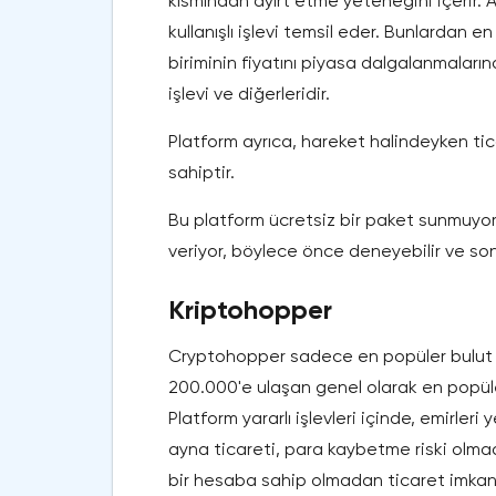
kısmından ayırt etme yeteneğini içerir. 
kullanışlı işlevi temsil eder. Bunlardan en
biriminin fiyatını piyasa dalgalanmaları
işlevi ve diğerleridir.
Platform ayrıca, hareket halindeyken ti
sahiptir.
Bu platform ücretsiz bir paket sunmuyo
veriyor, böylece önce deneyebilir ve sonra
Kriptohopper
Cryptohopper sadece en popüler bulut tic
200.000'e ulaşan genel olarak en popüler
Platform yararlı işlevleri içinde, emirleri
ayna ticareti, para kaybetme riski olm
bir hesaba sahip olmadan ticaret imkanı 