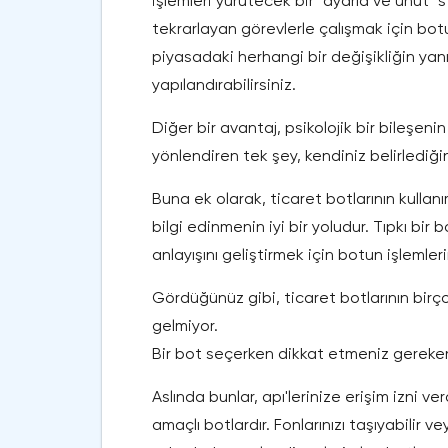
işlemleri yürütecek bir "ayarla ve unut" s
tekrarlayan görevlerle çalışmak için bot
piyasadaki herhangi bir değişikliğin yanı 
yapılandırabilirsiniz.
Diğer bir avantaj, psikolojik bir bileşeni
yönlendiren tek şey, kendiniz belirlediğin
Buna ek olarak, ticaret botlarının kullan
bilgi edinmenin iyi bir yoludur. Tıpkı bi
anlayışını geliştirmek için botun işlemleri
Gördüğünüz gibi, ticaret botlarının birç
gelmiyor.
Bir bot seçerken dikkat etmeniz gereken
Aslında bunlar, apı'lerinize erişim izni v
amaçlı botlardır. Fonlarınızı taşıyabilir 