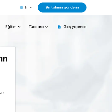
tr
Bir tahmin gönderin
Eğitim
Tüccara
Giriş yapmak
rın
 ve