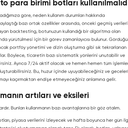
o para birimi botları kullanılmalıd
kladığımıza göre, neden kullanım durumları hakkında
aştığı bazı ortak özellikler arasında, önceki geçmiş verileri
yan backtesting, botunuzun kullandığı bir algoritma olan
nda yürütülmesi için bir görev zamanlayıcısı bulunur. Gördüğ
 ancak portföy yönetimi ve dizin oluşturma gibi sık tekrarlanan
rlar. Böylece, ticaretin bazı sistematik yönlerini unutabilir ve
rsiniz. Ayrıca 7/24 aktif olacak ve hemen hemen tüm işlemler
oluşturabilirsiniz. Bu, huzur içinde uyuyabileceğiniz ve geceler
şmayı kaçırmaktan endişe etmeyeceğiniz anlamına gelir.
manın artıları ve eksileri
 vardır. Bunları kullanmanın bazı avantajlarına bir göz atalım.
tları, piyasa verilerini izleyecek ve hafta boyunca her gün ilgi