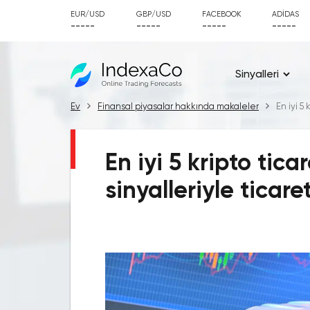
EUR/USD
GBP/USD
FACEBOOK
ADIDAS
-----
-----
-----
-----
Sinyalleri
Ev
Finansal piyasalar hakkında makaleler
En iyi 5
En iyi 5 kripto tic
sinyalleriyle ticare