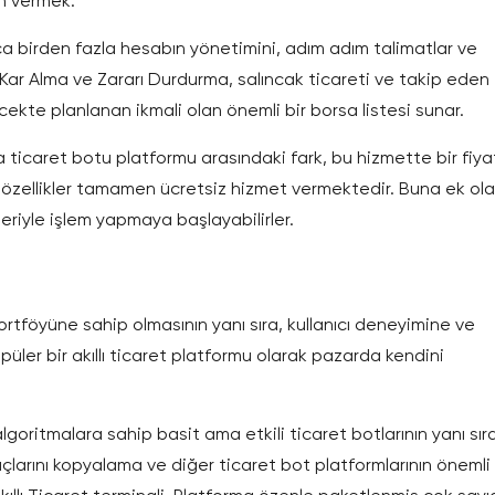
in vermek.
a birden fazla hesabın yönetimini, adım adım talimatlar ve
a, Kar Alma ve Zararı Durdurma, salıncak ticareti ve takip eden
cekte planlanan ikmali olan önemli bir borsa listesi sunar.
 ticaret botu platformu arasındaki fark, bu hizmette bir fiya
 özellikler tamamen ücretsiz hizmet vermektedir. Buna ek ola
eriyle işlem yapmaya başlayabilirler.
rtföyüne sahip olmasının yanı sıra, kullanıcı deneyimine ve
er bir akıllı ticaret platformu olarak pazarda kendini
lgoritmalara sahip basit ama etkili ticaret botlarının yanı sır
açlarını kopyalama ve diğer ticaret bot platformlarının önemli 