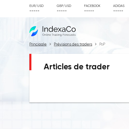
EUR/USD
GBP/USD
FACEBOOK
ADIDAS
-----
-----
-----
-----
Principale
Prévisions des traders
РоР
Articles de trader