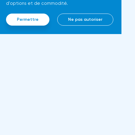
d'options et de commodité.
Permettre
Ne pas autoriser
Inf
À p
Règ