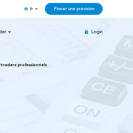
fr
Placer une prévision
der
Login
traders professionnels