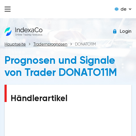
de
Login
Hauptseite
Tradernprognosen
DONATO11M
Prognosen und Signale
von Trader DONATO11M
Händlerartikel