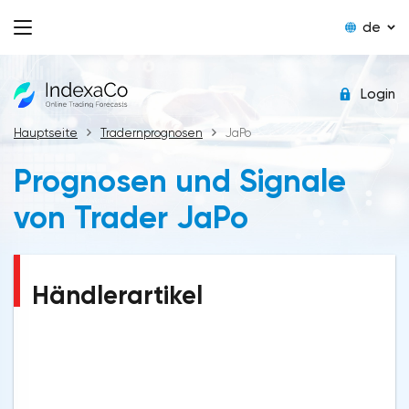
de
Login
Hauptseite
Tradernprognosen
JaPo
Prognosen und Signale
von Trader JaPo
Händlerartikel