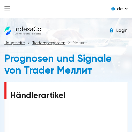
de
Login
Hauptseite
Tradernprognosen
Меллит
Prognosen und Signale
von Trader Меллит
Händlerartikel