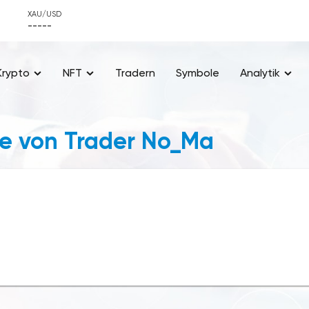
XAU/USD
-----
Krypto
NFT
Tradern
Symbole
Analytik
e von Trader No_Ma