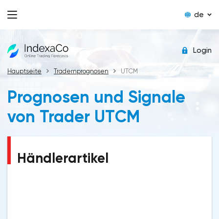
de
Login
Hauptseite
Tradernprognosen
UTСМ
Prognosen und Signale
von Trader UTСМ
Händlerartikel