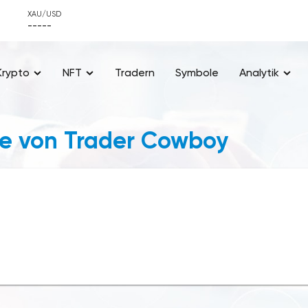
XAU/USD
-----
Krypto
NFT
Tradern
Symbole
Analytik
le von Trader Cowboy