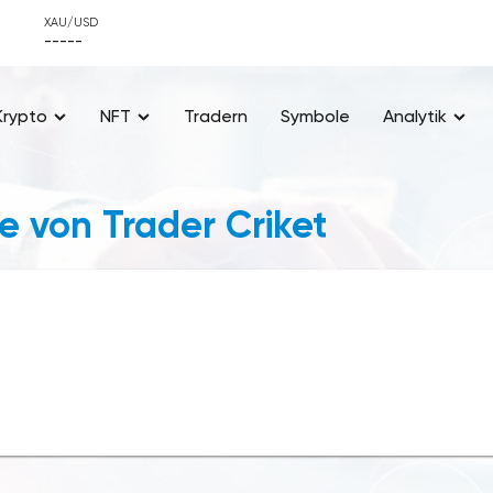
XAU/USD
-----
Krypto
NFT
Tradern
Symbole
Analytik
e von Trader Criket