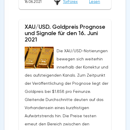
16.06.2021
TorForex
Lesen
von Käufern des "Schwarzen Goldes" und
die mögliche Fortsetzung des Anstiegs des
Wertes des Aktivums von den aktuellen
XAU/USD. Goldpreis Prognose
Niveaus hinweist. Im Moment ist ein
und Signale für den 16. Juni
Versuch zu erwarten, eine Korrektur zu
2021
entwickeln und das Unterstützungsniveau
Die XAU/USD-Notierungen
in der Nähe des Bereichs von 73,35 Dollar
bewegen sich weiterhin
pro Barrel zu testen. Weiter, die
innerhalb der Korrektur und
Fortsetzung des Wachstums des Ölkurses
des aufsteigenden Kanals. Zum Zeitpunkt
im Bereich über dem Niveau von 76,55.Ein
der Veröffentlichung der Prognose liegt der
zusätzliches Signal zu Gunsten des
Goldpreis bei $1.858 pro Feinunze.
Anstiegs der Notierungen und Preise für
Gleitende Durchschnitte deuten auf das
Brent-Öl wird ein Test der
Vorhandensein eines kurzfristigen
Unterstützungslinie auf dem Indikator der
Aufwärtstrends hin. Die Preise testen
relativen Stärke (RSI) sein. Das zweite
erneut den Bereich zwischen den
Signal wird ein Abprall von der unteren