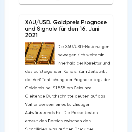
die mögliche Fortsetzung des Anstiegs des
Wertes des Aktivums von den aktuellen
XAU/USD. Goldpreis Prognose
Niveaus hinweist. Im Moment ist ein
und Signale für den 16. Juni
Versuch zu erwarten, eine Korrektur zu
2021
entwickeln und das Unterstützungsniveau
Die XAU/USD-Notierungen
in der Nähe des Bereichs von 73,35 Dollar
bewegen sich weiterhin
pro Barrel zu testen. Weiter, die
innerhalb der Korrektur und
Fortsetzung des Wachstums des Ölkurses
des aufsteigenden Kanals. Zum Zeitpunkt
im Bereich über dem Niveau von 76,55.Ein
der Veröffentlichung der Prognose liegt der
zusätzliches Signal zu Gunsten des
Goldpreis bei $1.858 pro Feinunze.
Anstiegs der Notierungen und Preise für
Gleitende Durchschnitte deuten auf das
Brent-Öl wird ein Test der
Vorhandensein eines kurzfristigen
Unterstützungslinie auf dem Indikator der
Aufwärtstrends hin. Die Preise testen
relativen Stärke (RSI) sein. Das zweite
erneut den Bereich zwischen den
Signal wird ein Abprall von der unteren
Signallinien, was auf den Druck der
Grenze des aufsteigenden Kanals sein. Die