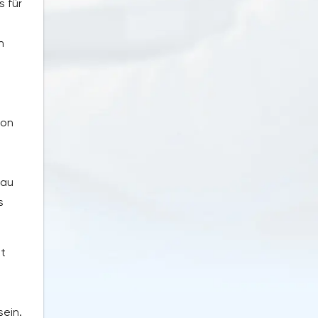
s für
n
von
eau
s
st
sein.