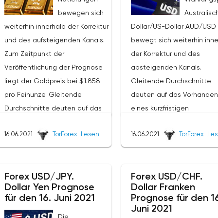
bewegen sich
Australisc
weiterhin innerhalb der Korrektur
Dollar/US-Dollar AUD/USD
und des aufsteigenden Kanals.
bewegt sich weiterhin inne
Zum Zeitpunkt der
der Korrektur und des
Veröffentlichung der Prognose
absteigenden Kanals.
liegt der Goldpreis bei $1.858
Gleitende Durchschnitte
pro Feinunze. Gleitende
deuten auf das Vorhanden
Durchschnitte deuten auf das
eines kurzfristigen
Vorhandensein eines
Abwärtstrends hin. Die Pre
16.06.2021
TorForex
Lesen
16.06.2021
TorForex
Le
kurzfristigen Aufwärtstrends hin.
durchbrachen den Bereich
Die Preise testen erneut den
zwischen den Signallinien
Bereich zwischen den
unten, was auf Druck von
Forex USD/JPY.
Forex USD/CHF.
Signallinien, was auf den Druck
Käufern des Währungspaa
Dollar Yen Prognose
Dollar Franken
der Verkäufer des
und die mögliche Fortsetz
für den 16. Juni 2021
Prognose für den 1
Vermögenswertes und die
des Wachstums des Wert
Juni 2021
Die
mögliche Fortsetzung des
des Instruments von den