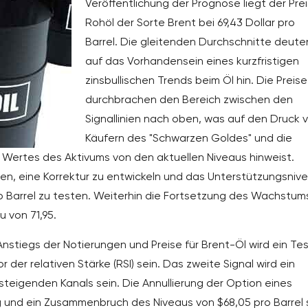
Veröffentlichung der Prognose liegt der Prei
Rohöl der Sorte Brent bei 69,43 Dollar pro
Barrel. Die gleitenden Durchschnitte deute
auf das Vorhandensein eines kurzfristigen
zinsbullischen Trends beim Öl hin. Die Preise
durchbrachen den Bereich zwischen den
Signallinien nach oben, was auf den Druck 
Käufern des "Schwarzen Goldes" und die
Wertes des Aktivums von den aktuellen Niveaus hinweist.
n, eine Korrektur zu entwickeln und das Unterstützungsniv
ro Barrel zu testen. Weiterhin die Fortsetzung des Wachstum
 von 71,95.
Anstiegs der Notierungen und Preise für Brent-Öl wird ein Te
 der relativen Stärke (RSI) sein. Das zweite Signal wird ein
teigenden Kanals sein. Die Annullierung der Option eines
g und ein Zusammenbruch des Niveaus von $68,05 pro Barrel 