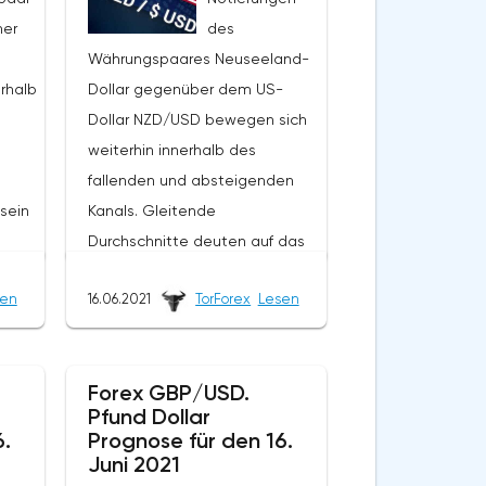
her
des
Währungspaares Neuseeland-
rhalb
Dollar gegenüber dem US-
Dollar NZD/USD bewegen sich
weiterhin innerhalb des
fallenden und absteigenden
sein
Kanals. Gleitende
Durchschnitte deuten auf das
ise
Vorhandensein eines
sen
16.06.2021
TorForex
Lesen
kurzfristigen zinsbullischen
 nach
Trends für das Paar hin. Die
Preise durchbrachen den
Forex GBP/USD.
res
Bereich zwischen den
Pfund Dollar
ung
Signallinien nach unten, was auf
6.
Prognose für den 16.
es
den Druck der Verkäufer des
Juni 2021
Währungspaares und die