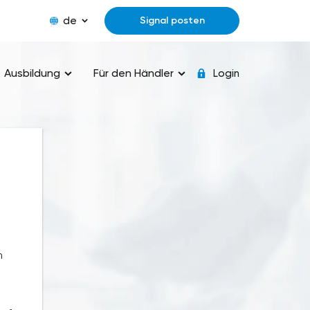
de
Signal posten
Ausbildung
Für den Händler
Login
h