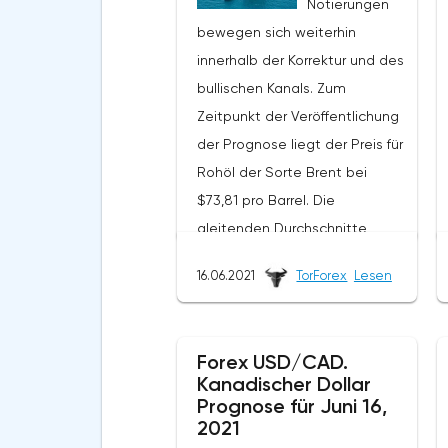
Notierungen
bewegen sich weiterhin
innerhalb der Korrektur und des
bullischen Kanals. Zum
Zeitpunkt der Veröffentlichung
der Prognose liegt der Preis für
Rohöl der Sorte Brent bei
$73,81 pro Barrel. Die
gleitenden Durchschnitte
deuten auf das Vorhandensein
16.06.2021
TorForex
Lesen
eines kurzfristigen zinsbullischen
Trends beim Öl hin. Die Preise
durchbrachen den Bereich
Forex USD/CAD.
zwischen den Signallinien nach
Kanadischer Dollar
oben, was auf den Druck von
Prognose für Juni 16,
Käufern des "Schwarzen
2021