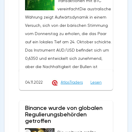
Transaktionen mit BTC
vereinfachtDie australische
Währung zeigt Aufwärtsdynamik in einem
Versuch, sich von der bärischen Stimmung
vom Donnerstag zu erholen, die das Paar
auf ein lokales Tief am 24. Oktober schickte.
Das Instrument AUD/USD befindet sich um
0,6350 und entwickelt sich zunehmend,
aber die Nachhaltigkeit der Bullen ist
fraglich, da es keine bedeutenden Anreize
04.11.2022
AtlasTraders
Lesen
für den Vermögenswert gibt.Moderater
Druck auf das Paar sind schwache
makroökonomische Daten aus Australien,
Binance wurde von globalen
nach denen die AiG Oktober Bautätigkeit
Regulierungsbehörden
zeigte einen Rückgang auf 43,3 Punkte von
getroffen
der vorherigen 46,5 Punkte und