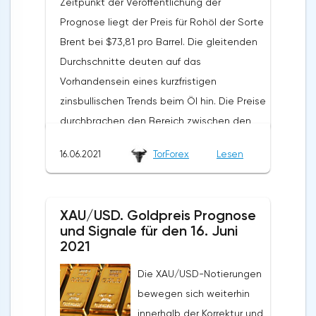
Zeitpunkt der Veröffentlichung der
Prognose liegt der Preis für Rohöl der Sorte
Brent bei $73,81 pro Barrel. Die gleitenden
Durchschnitte deuten auf das
Vorhandensein eines kurzfristigen
zinsbullischen Trends beim Öl hin. Die Preise
durchbrachen den Bereich zwischen den
Signallinien nach oben, was auf den Druck
16.06.2021
TorForex
Lesen
von Käufern des "Schwarzen Goldes" und
die mögliche Fortsetzung des Anstiegs des
Wertes des Aktivums von den aktuellen
XAU/USD. Goldpreis Prognose
Niveaus hinweist. Im Moment ist ein
und Signale für den 16. Juni
Versuch zu erwarten, eine Korrektur zu
2021
entwickeln und das Unterstützungsniveau
Die XAU/USD-Notierungen
in der Nähe des Bereichs von 73,35 Dollar
bewegen sich weiterhin
pro Barrel zu testen. Weiter, die
innerhalb der Korrektur und