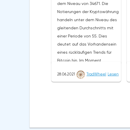
dem Niveau von 34671. Die
fortzusetzen und die weitere
Notierungen der Kryptowährung
Entwicklung des Abwärtstrends.
handeln unter dem Niveau des
Das Ziel einer solchen
gleitenden Durchschnitts mit
Bewegung ist der Bereich in der
einer Periode von 55. Dies
Nähe des Niveaus von 0,4890.
deutet auf das Vorhandensein
Der konservative Bereich für
eines rückläufigen Trends für
Ripple-Verkäufe befindet sich in
Bitcoin hin. Im Moment
der Nähe der oberen Grenze
bewegen sich die
der Bänder des Bollinger Bands
28.06.2021
TradWheel
Lesen
Kryptowährungsnotierungen in
Indikators auf dem Niveau von
der Nähe der durchschnittlichen
0,6790. Ripple XRP/USD
Grenze der Bänder des
Prognose für den 29. Juni
Bollinger Bands Indikators.Im
2021 Die Annullierung der
Rahmen der Bitcoin-
Option, den Rückgang des
Kursprognose wird ein Test des
Ripple-Kurses fortzusetzen, wird
Niveaus von 40540 erwartet.
ein Zusammenbruch der oberen