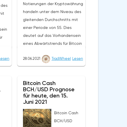
Notierungen der Kryptowährung
 des
handeln unter dem Niveau des
mit
gleitenden Durchschnitts mit
einer Periode von 55. Dies
sein
deutet auf das Vorhandensein
ür
eines Abwärtstrends für Bitcoin
Cash hin. Im Moment bewegen
Lesen
28.06.2021
TradWheel
Lesen
sich die
n in
Kryptowährungsnotierungen
nze
nahe der unteren Grenze der
Bands
Bitcoin Cash
Bänder des Bollinger Bands
,
BCH/USD Prognose
Indikators.Im Rahmen der
m-
für heute, den 15.
Prognose des Bitcoin Cash-
aus
Juni 2021
Kurses wird ein Test des
rt
Bitcoin Cash
Niveaus von 540 erwartet. Von
ch
BCH/USD
i
dort aus sollten wir einen
H/USD