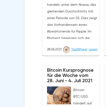
handeln unter dem Niveau des
gleitenden Durchschnitts mit
einer Periode von 55. Dies zeigt
das Vorhandensein eines
Abwärtstrends für Ripple. Im
Moment bewegen sich die
Kryptowährungsnotierungen in
28.06.2021
TradWheel
Lesen
der Nähe der durchschnittlichen
Grenze der Bänder des
Bollinger Bands Indikators.Im
Bitcoin Kursprognose
Rahmen der Ripple-
für die Woche vom
Kursprognose wird ein Test des
28. Juni - 4. Juli 2021
Niveaus von 0,6780 erwartet.
Bitcoin
Von dort aus sollten wir einen
BTC/USD
Versuch erwarten, den
handelt auf
Rückgang von XRP/USD