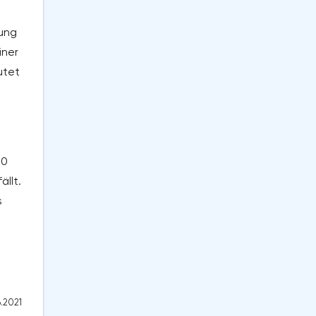
lung
iner
utet
30
ällt.
s
6.2021