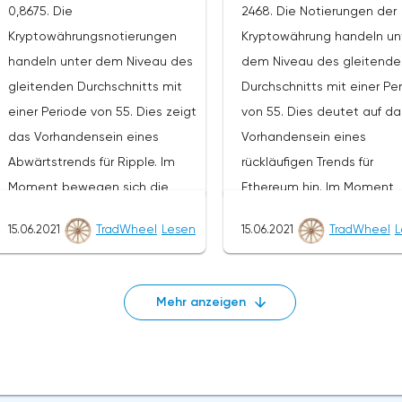
0,8675. Die
2468. Die Notierungen der
weitere Entwicklung des
fortzusetzen und die weit
Kryptowährungsnotierungen
Kryptowährung handeln un
Abwärtstrends. Das Ziel einer
Entwicklung des Abwärtstr
handeln unter dem Niveau des
dem Niveau des gleitende
solchen Bewegung ist der
Das Ziel einer solchen
gleitenden Durchschnitts mit
Durchschnitts mit einer Pe
Bereich in der Nähe des
Bewegung ist der Bereich i
einer Periode von 55. Dies zeigt
von 55. Dies deutet auf da
Niveaus von 107,20. Der
Nähe des Niveaus 1140. De
das Vorhandensein eines
Vorhandensein eines
konservative Bereich für
konservative Bereich für
Abwärtstrends für Ripple. Im
rückläufigen Trends für
Litecoin-Verkäufe befindet sich
Ethereum-Verkäufe befind
Moment bewegen sich die
Ethereum hin. Im Moment
in der Nähe der oberen Grenze
sich in der Nähe der obere
Kryptowährungsnotierungen in
bewegen sich die
der Bänder des Bollinger Bands
Grenze der Bänder des
15.06.2021
TradWheel
Lesen
15.06.2021
TradWheel
L
der Nähe der durchschnittlichen
Kryptowährungsnotierunge
Indikators auf dem Niveau von
Bollinger Bands Indikators 
Grenze der Bänder des
der Nähe der unteren Gre
138,60. Litecoin LTC/USD
dem Niveau von 2810. Eth
Bollinger Bands Indikators.Im
der Bänder des Bollinger 
Prognose für heute, 29. Juni
Prognose für die Woche v
Mehr anzeigen
Rahmen der Ripple-
Indikators.Im Rahmen der
2021 Die Annullierung der
28. Juni bis 4. Juli 2021 Die
Kursprognose wird ein Test des
Prognose für den Ethereu
Option, den Rückgang des
Annullierung der Option, d
Niveaus von 0,9170 erwartet.
Kurs wird ein Test der 2610
Litecoin-Kurses fortzusetzen,
Rückgang des Ethereum-K
Hier ist ein Versuch zu erwarten,
Marke erwartet. Hier ist ein
wird ein Zusammenbruch der
fortzusetzen, wird ein