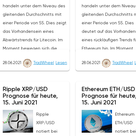
handeln unter dem Niveau des
handeln unter dem Niveau
gleitenden Durchschnitts mit
gleitenden Durchschnitts 
einer Periode von 55. Dies zeigt
einer Periode von 55. Dies
das Vorhandensein eines
deutet auf das Vorhanden
Abwärtstrends für Litecoin. Im
eines rückläufigen Trends f
Moment bewegen sich die
Ethereum hin. Im Moment
Kryptowährungsnotierungen in
bewegen sich die
28.06.2021
TradWheel
Lesen
28.06.2021
TradWheel
der Nähe der durchschnittlichen
Kryptowährungsnotierunge
Grenze der Bänder des
der Nähe der unteren Gre
Bollinger Bands Indikators.Im
der Bänder des Bollinger 
Ripple XRP/USD
Ethereum ETH/USD
Rahmen der Litecoin-
Indikators.Im Rahmen der
Prognose für heute,
Prognose für heute
Kursprognose wird ein Test des
Prognose für den Ethereu
15. Juni 2021
15. Juni 2021
Niveaus von 138,20 erwartet.
Kurs wird ein Test des Nive
Ripple
Ethereum
Von dort aus sollten wir einen
von 2340 erwartet. Von do
XRP/USD
ETH/USD
Versuch erwarten, den Fall von
aus sollten wir einen Versu
notiert bei
notiert be
LTC/USD fortzusetzen und die
erwarten, den Fall von ET