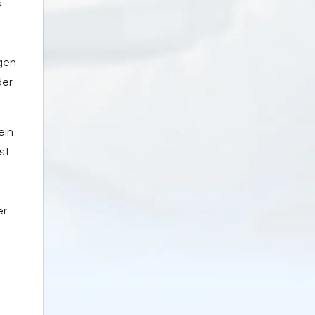
s
gen
der
ein
st
er