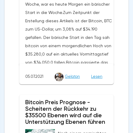
Woche, war es heute Morgen ein bärischer
bevor er auf ein Hoch von $0,2349
Start in die Woche.Zum Zeitpunkt der
stieg.Dogecoin ließ wichtige
Erstellung dieses Artikels ist der Bitcoin, BTC
Unterstützungs- und Widerstandsniveaus
zum US-Dollar, um 3,08% auf $34.190
zu Beginn ungetestet.Dogecoin Prognose
gefallen. Der bärische Start in den Tag sah
für morgen, 7. Juli 2021 Dogecoin muss
bitcoin von einem morgendlichen Hoch von
durch ein Reversal von $0,2345
$35.280,0 auf ein aktuelles Vormittagstief
zurückkommen, um den ersten großen
von $34.050,0 fallen.Bitcoin passierte das
Widerstand bei $0,2432 ins Spiel zu
erste wichtige Unterstützungsniveau bei
bringen.Es wird jedoch Unterstützung vom
05.07.2021
Gelaton
Lesen
$34.451, bevor er sich zurückzog.Der
breiteren Markt benötigt, damit Dogecoin
Schlüssel zu den frühen Stunden war, einen
wieder die $0,24-Marke erreichen
Rückfall auf Niveaus unter $34.000 zu
kann.Sofern es nicht zu einer ausgedehnten
Bitcoin Preis Prognose -
vermeiden.Der Rest der Kryptowährung Es
Scheitern der Rückkehr zu
Krypto-Rallye kommt, würden der erste
war ein bärischer Morgen für den breiteren
$35500 Ebenen wird auf die
große Widerstand und das Hoch vom
Kryptowährungsmarkt.Zu diesem Zeitpunkt
Unterstützung Ebenen führen
Montag bei $0,2466 wahrscheinlich jeden
liegt Crypto.com mit einem Minus von
Aufwärtstrend begrenzen.Im Falle eines