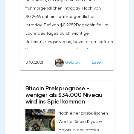
frühmorgendlichen Intraday-Hoch von
$0,2466 auf ein spätmorgendliches
Intraday-Tief von $0,2259.Dogecoin fiel im
Laufe des Tages durch wichtige
Unterstützungsniveaus, bevor er am späten
Vormittag Unterstützung fand.Am
Nachmittag durchbrach Dogecoin ein
07.07.2021
Gelaton
Lesen
drittes wichtiges Unterstützungsniveau bei
$0,2285, um auf ein Niveau von $0,236
zurückzukehren.Ein bärisches Ende des
Bitcoin Preisprognose -
Tages führte jedoch dazu, dass Dogecoin
weniger als $34.000 Niveau
den Tag bei $0,231 beendete.Zum
wird ins Spiel kommen
Zeitpunkt des Schreibens, Dogecoin ist bis
Nach einer zinsbullischen
1,21% auf $0.2339. Ein gemischter Start in
Woche für die Krypto-
den Tag sah Dogecoin auf ein
Majors in der letzten
morgendliches Tief von $0,2308 fallen,