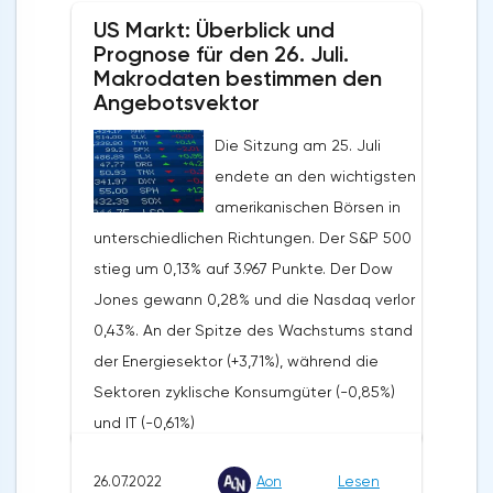
US Markt: Überblick und
den Umsatz deutlich schwächer aus als
Prognose für den 26. Juli.
erwartet. Darüber hinaus hat das
Makrodaten bestimmen den
Unternehmen das zweite Quartal in Folge
Angebotsvektor
mit einem Verlust abgeschlossen, was auf
Die Sitzung am 25. Juli
einen Rückgang der Handelsaktivitäten
endete an den wichtigsten
zurückzuführen ist. Coinbases eigene
amerikanischen Börsen in
Richtwerte für die Anzahl der aktiven
unterschiedlichen Richtungen. Der S&P 500
Investoren für das Jahr wurden von 15
stieg um 0,13% auf 3.967 Punkte. Der Dow
Millionen auf 9 Millionen gesenkt.Der
Jones gewann 0,28% und die Nasdaq verlor
Quartalsumsatz und -gewinn von Qorvo
0,43%. An der Spitze des Wachstums stand
(QRVO: +6,63%) sank etwas weniger als vom
der Energiesektor (+3,71%), während die
Konsens erwartet. Das Management des
Sektoren zyklische Konsumgüter (-0,85%)
Unternehmens gab jedoch eine schwache
und IT (-0,61%)
Prognose bis zum Jahresende ab.Die
zurückblieben.UnternehmensnachrichtenDer
Einnahmen von Walt Disney (DIS: +3,98%)
26.07.2022
Aon
Lesen
Chef von World Wrestling Entertainment
aus Vergnügungsparks und Streaming-