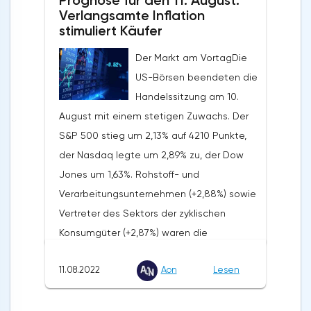
Prognose für den 11. August.
Verlangsamte Inflation
stimuliert Käufer
Der Markt am VortagDie
US-Börsen beendeten die
Handelssitzung am 10.
August mit einem stetigen Zuwachs. Der
S&P 500 stieg um 2,13% auf 4210 Punkte,
der Nasdaq legte um 2,89% zu, der Dow
Jones um 1,63%. Rohstoff- und
Verarbeitungsunternehmen (+2,88%) sowie
Vertreter des Sektors der zyklischen
Konsumgüter (+2,87%) waren die
Spitzenreiter des
11.08.2022
Aon
Lesen
Wachstums.UnternehmensnachrichtenDie
Berichterstattung von Coinbase Global
(COIN: +7,37%) für April-Juni fiel in Bezug auf