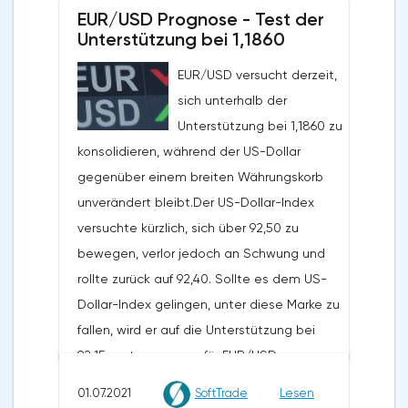
EMAs bei $2.270 und rollte zurück auf
EUR/USD Prognose - Test der
$2.150. Dogecoin ist unter ein wichtiges
Unterstützung bei 1,1860
Unterstützungsniveau bei $0,25 gefallen
EUR/USD versucht derzeit,
und versucht, sich unter $0,24 zu
sich unterhalb der
konsolidieren. XRP hat ebenfalls an
Unterstützung bei 1,1860 zu
Schwung nach unten gewonnen und testet
konsolidieren, während der US-Dollar
die $0,66 Marke.Gestern schrieb ich, dass
gegenüber einem breiten Währungskorb
Bitcoin zusätzliche
unverändert bleibt.Der US-Dollar-Index
Wachstumskatalysatoren benötigt, um sich
versuchte kürzlich, sich über 92,50 zu
über die $35.000-Marke zu bewegen. Zum
bewegen, verlor jedoch an Schwung und
jetzigen Zeitpunkt sieht es so aus, als ob
rollte zurück auf 92,40. Sollte es dem US-
der Weg des geringsten Widerstandes
Dollar-Index gelingen, unter diese Marke zu
nach unten führt, so dass Bitcoin eine gute
fallen, wird er auf die Unterstützung bei
Chance hat, ein Momentum nach unten zu
92,15 zusteuern, was für EUR/USD
bekommen, selbst wenn keine zusätzlichen
zinsbullisch wäre.Heute werden sich
Abwärtskatalysatoren auftauchen. Bitcoin
01.07.2021
SoftTrade
Lesen
Devisenhändler auf die US-