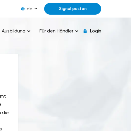
de
Signal posten
Ausbildung
Für den Händler
Login
amt
e
 die
s