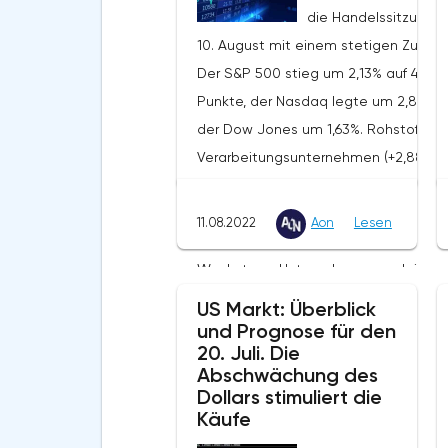
die Handelssitzung 
10. August mit einem stetigen Zuwac
Der S&P 500 stieg um 2,13% auf 4210
Punkte, der Nasdaq legte um 2,89% z
der Dow Jones um 1,63%. Rohstoff- u
Verarbeitungsunternehmen (+2,88%)
sowie Vertreter des Sektors der
zyklischen Konsumgüter (+2,87%) war
11.08.2022
Aon
Lesen
die Spitzenreiter des
Wachstums.Unternehmensnachrichte
Berichterstattung von Coinbase Glob
US Markt: Überblick
(COIN: +7,37%) für April-Juni fiel in Bez
und Prognose für den
20. Juli. Die
auf den Umsatz deutlich schwächer 
Abschwächung des
als erwartet. Darüber hinaus hat das
Dollars stimuliert die
Unternehmen das zweite Quartal in 
Käufe
mit einem Verlust abgeschlossen, wa