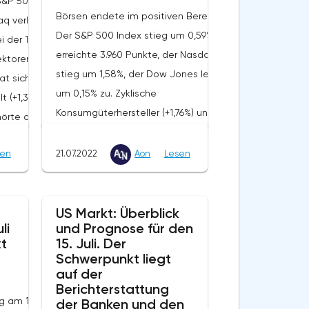
&P 500 fiel um 0,93%
Börsen endete im positiven Bereich.
q verlor 1,87%, der
Der S&P 500 Index stieg um 0,59% und
 der 11 im breiten
erreichte 3.960 Punkte, der Nasdaq
ktoren schlossen im
stieg um 1,58%, der Dow Jones legte
hat sich zum
um 0,15% zu. Zyklische
 (+1,37%). Der
Konsumgüterhersteller (+1,76%) und
örte aufgrund
Technologieunternehmen (+1,56%)
erichte zu den
waren die Wachstumsführer. Die
sen
21.07.2022
Aon
Lesen
Gesundheitsbranche (-1,06%) und die
hrichtenSchlumberger
Versorger (-1,36%) schnitten schlechter
Umsatz- und
ab als der
US Markt: Überblick
weite Quartal. Die
li
und Prognose für den
Markt.UnternehmensnachrichtenNetflix
zwachstumsrate
t
15. Juli. Der
(NFLX: +7,35%) meldete einen Gewinn
ten Anstiegs der
Schwerpunkt liegt
für das zweite Quartal, der über der
ionskosten
auf der
Konsensprognose lag. Die Zahl der
Berichterstattung
 der Gewinn je Aktie
g am 15.
der Banken und den
Abonnenten des Streaming-Dienstes