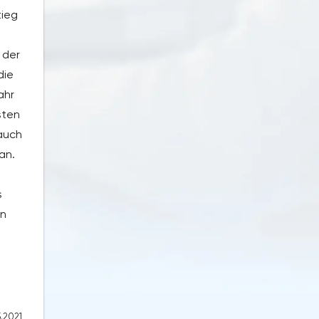
tieg
 der
die
ahr
sten
auch
an.
s
en
5.2021