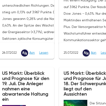
mit einem Rückgang. Der S
am
unterschiedlichen Richtungen. Der S&P 500
auf 3.962 Punkte. Der Nasda
hs.
stieg um 0,13% auf 3.967 Punkte. Der Dow
Dow Jones - 0,43%. Nur drei
Jones gewann 0,28% und die Nasdaq verlor
Marktindex enthaltenen Se
u,
0,43%. An der Spitze des Wachstums stand
Plus. Der Versorgersektor 
nd
der Energiesektor (+3,71%), während die
Wachstumsführer entwickelt
Sektoren zyklische Konsumgüter (-0,85%)
Kommunikationssektor geh
und IT (-0,61%)
schwacher Unternehmensb
en
zurückblieben.UnternehmensnachrichtenDer
26.07.2022
Aon
Lesen
25.07.2022
Aon
Le
Außenseitern
Chef von World Wrestling Entertainment
(-4,33%).Unternehmensnac
nDie
(WWE: +8,5%), Vince McMahon, ist
(SLB: +4,3%) übertraf die 
al
zurückgetreten.Die Aktienkurse von
US Markt: Überblick
US Markt: Überblick
Gewinnprognosen für das z
ug
und Prognose für den
und Prognose für Ju
Emergent BioSolutions (EBS: +6,2%) stiegen
Richtlinien für die Umsat
19. Juli. Die Anleger
18. Der Schwerpunk
aus
nach der Erklärung der WHO zur globalen
wurden aufgrund eines fes
nahmen eine
liegt auf den
Notlage aufgrund der Ausbreitung der
abwartende Haltung
Explorations- und Produkt
Aussichten
Folge
Affenpocken.Die SEC überprüft die
ein
angehoben.Der Umsatz und
Die Sitzun
s
Kryptobörse Coinbase (COIN: -5,3%) wegen