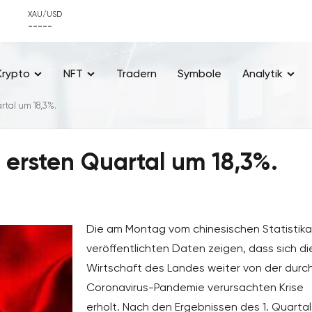
XAU/USD
-----
Krypto
NFT
Tradern
Symbole
Analytik
rtal um 18,3%.
m ersten Quartal um 18,3%.
Die am Montag vom chinesischen Statistik
veröffentlichten Daten zeigen, dass sich di
Wirtschaft des Landes weiter von der durch
Coronavirus-Pandemie verursachten Krise
erholt. Nach den Ergebnissen des 1. Quartal