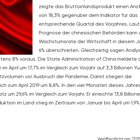
zeigte das Bruttoinlandsprodukt einen Ans
von 18,3% gegenüber dem Indikator für das
entsprechende Quartal des Vorjahres. Laut
Prognose der chinesischen Behörden kann 
Wachstumsrate der Wirtschaft in diesem J
6% überschreiten. Gleichzeitig sagen Analy
tens 8% voraus. Die State Administration of China meldete 
m April um 17,7% im Vergleich zum Vorjahr auf 3,3 Billionen Yu
satzvolumen vor Ausbruch der Pandemie. Damit stiegen die
ch zum April 2019 um 8,8%. In den vier Monaten dieses Jahre
z um 29,6% im Vergleich zum Vorjahr. Er erreichte 13,8 Billion
tion im Land stieg im Zeitraum von Januar bis April um 1,9%
Veröffentlicht am: 17.0