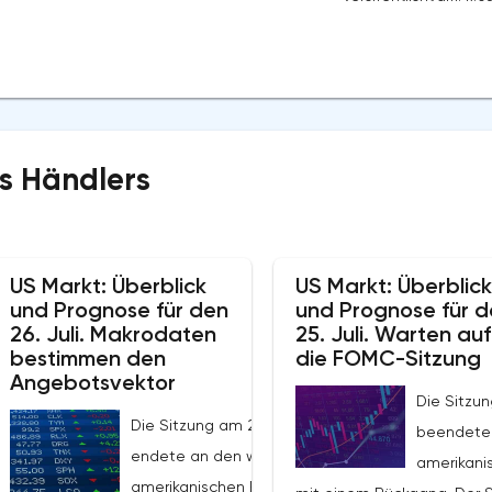
s Händlers
US Markt: Überblick
US Markt: Überblick
und Prognose für den
und Prognose für d
26. Juli. Makrodaten
25. Juli. Warten auf
bestimmen den
die FOMC-Sitzung
Angebotsvektor
Die Sitzun
Die Sitzung am 25. Juli
beendeten
Die
endete an den wichtigsten
amerikani
en
amerikanischen Börsen in