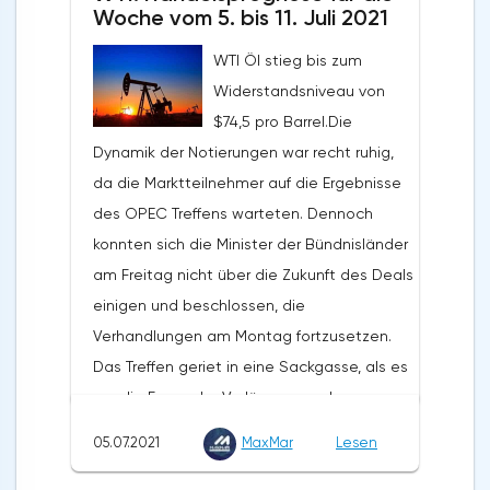
langfristige Potenzial von Gold bleibt
Woche vom 5. bis 11. Juli 2021
bestehen, auch trotz des aktuell niedrigen
WTI Öl stieg bis zum
Preisniveaus. Die Staatsausgaben und die
Widerstandsniveau von
globale Verschuldung werden die
$74,5 pro Barrel.Die
Zentralbanken dazu zwingen, die Zinssätze
Dynamik der Notierungen war recht ruhig,
so lange wie möglich auf einem
da die Marktteilnehmer auf die Ergebnisse
Mindestniveau zu halten. Der Rückgang des
des OPEC Treffens warteten. Dennoch
Goldpreises sollte als Chance für
konnten sich die Minister der Bündnisländer
langfristige Investoren gesehen werden,
am Freitag nicht über die Zukunft des Deals
ihre Positionen zu erhöhen. Jeder
einigen und beschlossen, die
Preisrückgang wird von langfristigen
Verhandlungen am Montag fortzusetzen.
Investoren, vor allem aus Asien, aufgekauft
Das Treffen geriet in eine Sackgasse, als es
werden. Das wichtigste Argument für Gold
um die Frage der Verlängerung der
ist die Gefahr einer steigenden Inflation. Er
Vereinbarung über die Begrenzung der
geht davon aus, dass die US-Notenbank
05.07.2021
MaxMar
Lesen
Ölproduktion bis Ende 2022 und die
den Druck auf die Verbraucherpreise
Position der VAE in dieser Frage ging. Die