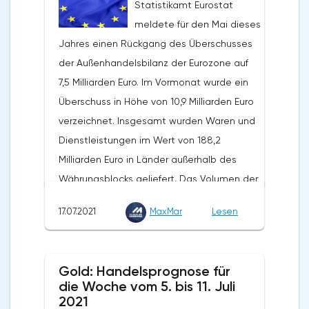
Statistikamt Eurostat
meldete für den Mai dieses
Jahres einen Rückgang des Überschusses
der Außenhandelsbilanz der Eurozone auf
7,5 Milliarden Euro. Im Vormonat wurde ein
Überschuss in Höhe von 10,9 Milliarden Euro
verzeichnet. Insgesamt wurden Waren und
Dienstleistungen im Wert von 188,2
Milliarden Euro in Länder außerhalb des
Währungsblocks geliefert. Das Volumen der
Exporte stieg in den vergangenen zwölf
17.07.2021
MaxMar
Lesen
Monaten um 31,9 %. Die Importe wurden in
Höhe von 189,7 Milliarden Euro verzeichnet.
Auf Jahressicht stieg ihr Volumen um 35,2%.
Gold: Handelsprognose für
Nach Angaben von Eurostat schlossen die
die Woche vom 5. bis 11. Juli
Länder der Eurozone die fünf Monate des
2021