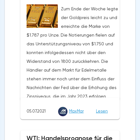
Jahres 2021 mit einem
Zum Ende der Woche legte
Außenhandelsüberschuss von 79,7 Milliarden
der Goldpreis leicht zu und
Euro ab, was 21% über dem positiven Saldo
erreichte die Marke von
des Vorjahreszeitraums liegt. Die Exporte
$1.787 pro Unze. Die Notierungen fielen auf
beliefen sich im genannten Zeitraum auf
das Unterstützungsniveau von $1.750 und
957,9 Milliarden Euro, ein Plus von 13,3 % im
konnten infolgedessen nicht über den
Jahresvergleich. Das Volumen der Importe
Widerstand von 1800 zurückkehren. Die
stieg um 12,7% und betrug 878,2 Milliarden
Händler auf dem Markt für Edelmetalle
Euro. Der Außenhandelsüberschuss der EU
stehen immer noch unter dem Einfluss der
wurde im Mai dieses Jahres mit 7,9
Nachrichten der Fed über die Erhöhung des
Milliarden Dollar verzeichnet. Im Mai letzten
Zinsniveaus, die im Jahr 2023 erfolgen
Jahres lag dieser Wert bei 6,6 Milliarden
soll.Die Notierungen erholten sich aufgrund
Euro.
05.07.2021
MaxMar
Lesen
einer gewissen Anfälligkeit des Dollars in
der zweiten Wochenhälfte, sogar trotz der
starken Veröffentlichung des NFP. Das
WTI: Handelsprognose für die