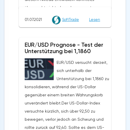
überrascht nicht, dass der gesamte
Kryptomarkt unter Druck geriet, nachdem
01.07.2021
SoftTrade
Lesen
Bitcoin unter $35.000 gefallen war.
Ethereum stieß auf Widerstand bei den 20
EMAs bei $2.270 und rollte zurück auf
EUR/USD Prognose - Test der
$2.150. Dogecoin ist unter ein wichtiges
Unterstützung bei 1,1860
Unterstützungsniveau bei $0,25 gefallen
EUR/USD versucht derzeit,
und versucht, sich unter $0,24 zu
sich unterhalb der
konsolidieren. XRP hat ebenfalls an
Unterstützung bei 1,1860 zu
Schwung nach unten gewonnen und testet
konsolidieren, während der US-Dollar
die $0,66 Marke.Gestern schrieb ich, dass
gegenüber einem breiten Währungskorb
Bitcoin zusätzliche
unverändert bleibt.Der US-Dollar-Index
Wachstumskatalysatoren benötigt, um sich
versuchte kürzlich, sich über 92,50 zu
über die $35.000-Marke zu bewegen. Zum
bewegen, verlor jedoch an Schwung und
jetzigen Zeitpunkt sieht es so aus, als ob
rollte zurück auf 92,40. Sollte es dem US-
der Weg des geringsten Widerstandes