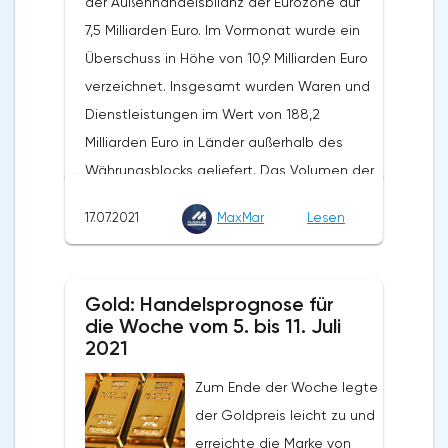
der Außenhandelsbilanz der Eurozone auf
7,5 Milliarden Euro. Im Vormonat wurde ein
Überschuss in Höhe von 10,9 Milliarden Euro
verzeichnet. Insgesamt wurden Waren und
Dienstleistungen im Wert von 188,2
Milliarden Euro in Länder außerhalb des
Währungsblocks geliefert. Das Volumen der
Exporte stieg in den vergangenen zwölf
17.07.2021
MaxMar
Lesen
Monaten um 31,9 %. Die Importe wurden in
Höhe von 189,7 Milliarden Euro verzeichnet.
Auf Jahressicht stieg ihr Volumen um 35,2%.
Gold: Handelsprognose für
Nach Angaben von Eurostat schlossen die
die Woche vom 5. bis 11. Juli
Länder der Eurozone die fünf Monate des
2021
Jahres 2021 mit einem
Zum Ende der Woche legte
Außenhandelsüberschuss von 79,7 Milliarden
der Goldpreis leicht zu und
Euro ab, was 21% über dem positiven Saldo
erreichte die Marke von