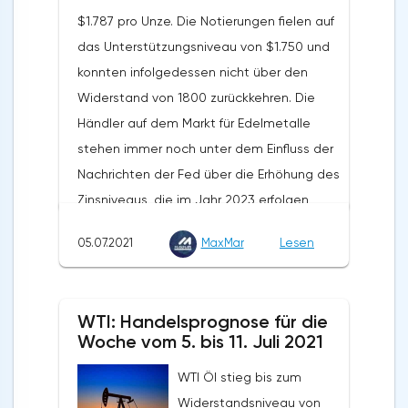
des Vorjahreszeitraums liegt. Die Exporte
$1.787 pro Unze. Die Notierungen fielen auf
beliefen sich im genannten Zeitraum auf
das Unterstützungsniveau von $1.750 und
957,9 Milliarden Euro, ein Plus von 13,3 % im
konnten infolgedessen nicht über den
Jahresvergleich. Das Volumen der Importe
Widerstand von 1800 zurückkehren. Die
stieg um 12,7% und betrug 878,2 Milliarden
Händler auf dem Markt für Edelmetalle
Euro. Der Außenhandelsüberschuss der EU
stehen immer noch unter dem Einfluss der
wurde im Mai dieses Jahres mit 7,9
Nachrichten der Fed über die Erhöhung des
Milliarden Dollar verzeichnet. Im Mai letzten
Zinsniveaus, die im Jahr 2023 erfolgen
Jahres lag dieser Wert bei 6,6 Milliarden
soll.Die Notierungen erholten sich aufgrund
Euro.
05.07.2021
MaxMar
Lesen
einer gewissen Anfälligkeit des Dollars in
der zweiten Wochenhälfte, sogar trotz der
starken Veröffentlichung des NFP. Das
WTI: Handelsprognose für die
langfristige Potenzial von Gold bleibt
Woche vom 5. bis 11. Juli 2021
bestehen, auch trotz des aktuell niedrigen
WTI Öl stieg bis zum
Preisniveaus. Die Staatsausgaben und die
Widerstandsniveau von
globale Verschuldung werden die