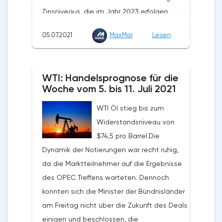
Milliarden Dollar verzeichnet. Im Mai letzten
Zinsniveaus, die im Jahr 2023 erfolgen
Jahres lag dieser Wert bei 6,6 Milliarden
soll.Die Notierungen erholten sich aufgrund
Euro.
05.07.2021
MaxMar
Lesen
einer gewissen Anfälligkeit des Dollars in
der zweiten Wochenhälfte, sogar trotz der
starken Veröffentlichung des NFP. Das
WTI: Handelsprognose für die
langfristige Potenzial von Gold bleibt
Woche vom 5. bis 11. Juli 2021
bestehen, auch trotz des aktuell niedrigen
WTI Öl stieg bis zum
Preisniveaus. Die Staatsausgaben und die
Widerstandsniveau von
globale Verschuldung werden die
$74,5 pro Barrel.Die
Zentralbanken dazu zwingen, die Zinssätze
Dynamik der Notierungen war recht ruhig,
so lange wie möglich auf einem
da die Marktteilnehmer auf die Ergebnisse
Mindestniveau zu halten. Der Rückgang des
des OPEC Treffens warteten. Dennoch
Goldpreises sollte als Chance für
konnten sich die Minister der Bündnisländer
langfristige Investoren gesehen werden,
am Freitag nicht über die Zukunft des Deals
ihre Positionen zu erhöhen. Jeder
einigen und beschlossen, die
Preisrückgang wird von langfristigen