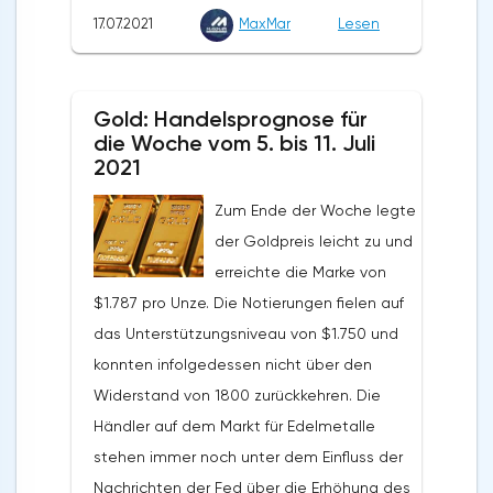
Exporte stieg in den vergangenen zwölf
17.07.2021
MaxMar
Lesen
Monaten um 31,9 %. Die Importe wurden in
Höhe von 189,7 Milliarden Euro verzeichnet.
Auf Jahressicht stieg ihr Volumen um 35,2%.
Gold: Handelsprognose für
Nach Angaben von Eurostat schlossen die
die Woche vom 5. bis 11. Juli
Länder der Eurozone die fünf Monate des
2021
Jahres 2021 mit einem
Zum Ende der Woche legte
Außenhandelsüberschuss von 79,7 Milliarden
der Goldpreis leicht zu und
Euro ab, was 21% über dem positiven Saldo
erreichte die Marke von
des Vorjahreszeitraums liegt. Die Exporte
$1.787 pro Unze. Die Notierungen fielen auf
beliefen sich im genannten Zeitraum auf
das Unterstützungsniveau von $1.750 und
957,9 Milliarden Euro, ein Plus von 13,3 % im
konnten infolgedessen nicht über den
Jahresvergleich. Das Volumen der Importe
Widerstand von 1800 zurückkehren. Die
stieg um 12,7% und betrug 878,2 Milliarden
Händler auf dem Markt für Edelmetalle
Euro. Der Außenhandelsüberschuss der EU
stehen immer noch unter dem Einfluss der
wurde im Mai dieses Jahres mit 7,9
Nachrichten der Fed über die Erhöhung des