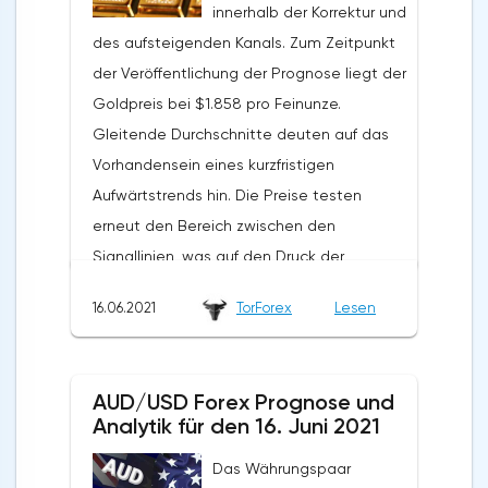
innerhalb der Korrektur und
Fortsetzung des Wachstums des Ölkurses
des aufsteigenden Kanals. Zum Zeitpunkt
im Bereich über dem Niveau von 76,55.Ein
der Veröffentlichung der Prognose liegt der
zusätzliches Signal zu Gunsten des
Goldpreis bei $1.858 pro Feinunze.
Anstiegs der Notierungen und Preise für
Gleitende Durchschnitte deuten auf das
Brent-Öl wird ein Test der
Vorhandensein eines kurzfristigen
Unterstützungslinie auf dem Indikator der
Aufwärtstrends hin. Die Preise testen
relativen Stärke (RSI) sein. Das zweite
erneut den Bereich zwischen den
Signal wird ein Abprall von der unteren
Signallinien, was auf den Druck der
Grenze des aufsteigenden Kanals sein. Die
Verkäufer des Vermögenswertes und die
Annullierung der Option eines Anstiegs der
16.06.2021
TorForex
Lesen
mögliche Fortsetzung des Rückgangs von
Ölpreise wird ein Rückgang und ein
den aktuellen Niveaus hinweist. Im Moment
Zusammenbruch des Niveaus von $72,05
sollten wir einen Versuch erwarten, eine
pro Barrel sein. Dies wird den
AUD/USD Forex Prognose und
Korrektur zu entwickeln und das
Zusammenbruch des
Analytik für den 16. Juni 2021
Unterstützungsniveau in der Nähe des
Unterstützungsbereichs und die
Das Währungspaar
Bereichs von 1850 zu testen. Wo eine
Fortsetzung des Rückgangs der BRENT-