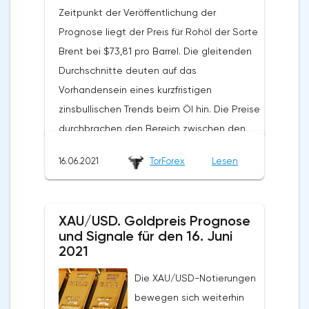
Zeitpunkt der Veröffentlichung der
Prognose liegt der Preis für Rohöl der Sorte
Brent bei $73,81 pro Barrel. Die gleitenden
Durchschnitte deuten auf das
Vorhandensein eines kurzfristigen
zinsbullischen Trends beim Öl hin. Die Preise
durchbrachen den Bereich zwischen den
Signallinien nach oben, was auf den Druck
16.06.2021
TorForex
Lesen
von Käufern des "Schwarzen Goldes" und
die mögliche Fortsetzung des Anstiegs des
Wertes des Aktivums von den aktuellen
XAU/USD. Goldpreis Prognose
Niveaus hinweist. Im Moment ist ein
und Signale für den 16. Juni
Versuch zu erwarten, eine Korrektur zu
2021
entwickeln und das Unterstützungsniveau
Die XAU/USD-Notierungen
in der Nähe des Bereichs von 73,35 Dollar
bewegen sich weiterhin
pro Barrel zu testen. Weiter, die