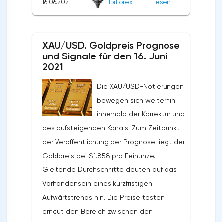
16.06.2021
TorForex
Lesen
von Käufern des "Schwarzen Goldes" und
die mögliche Fortsetzung des Anstiegs des
Wertes des Aktivums von den aktuellen
XAU/USD. Goldpreis Prognose
Niveaus hinweist. Im Moment ist ein
und Signale für den 16. Juni
Versuch zu erwarten, eine Korrektur zu
2021
entwickeln und das Unterstützungsniveau
Die XAU/USD-Notierungen
in der Nähe des Bereichs von 73,35 Dollar
bewegen sich weiterhin
pro Barrel zu testen. Weiter, die
innerhalb der Korrektur und
Fortsetzung des Wachstums des Ölkurses
des aufsteigenden Kanals. Zum Zeitpunkt
im Bereich über dem Niveau von 76,55.Ein
der Veröffentlichung der Prognose liegt der
zusätzliches Signal zu Gunsten des
Goldpreis bei $1.858 pro Feinunze.
Anstiegs der Notierungen und Preise für
Gleitende Durchschnitte deuten auf das
Brent-Öl wird ein Test der
Vorhandensein eines kurzfristigen
Unterstützungslinie auf dem Indikator der
Aufwärtstrends hin. Die Preise testen
relativen Stärke (RSI) sein. Das zweite
erneut den Bereich zwischen den
Signal wird ein Abprall von der unteren