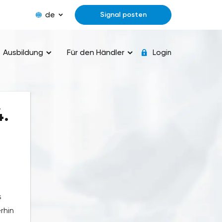
de
Signal posten
Ausbildung
Für den Händler
Login
4.
s
rhin