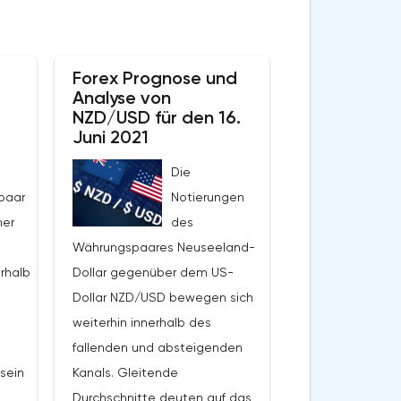
Forex Prognose und
Analyse von
NZD/USD für den 16.
Juni 2021
Die
paar
Notierungen
her
des
Währungspaares Neuseeland-
rhalb
Dollar gegenüber dem US-
Dollar NZD/USD bewegen sich
weiterhin innerhalb des
fallenden und absteigenden
sein
Kanals. Gleitende
Durchschnitte deuten auf das