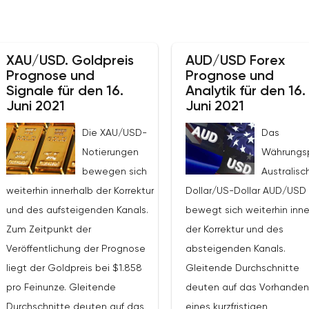
XAU/USD. Goldpreis
AUD/USD Forex
Prognose und
Prognose und
Signale für den 16.
Analytik für den 16.
Juni 2021
Juni 2021
Die XAU/USD-
Das
Notierungen
Währungs
bewegen sich
Australisc
weiterhin innerhalb der Korrektur
Dollar/US-Dollar AUD/USD
und des aufsteigenden Kanals.
bewegt sich weiterhin inne
Zum Zeitpunkt der
der Korrektur und des
Veröffentlichung der Prognose
absteigenden Kanals.
liegt der Goldpreis bei $1.858
Gleitende Durchschnitte
pro Feinunze. Gleitende
deuten auf das Vorhanden
Durchschnitte deuten auf das
eines kurzfristigen