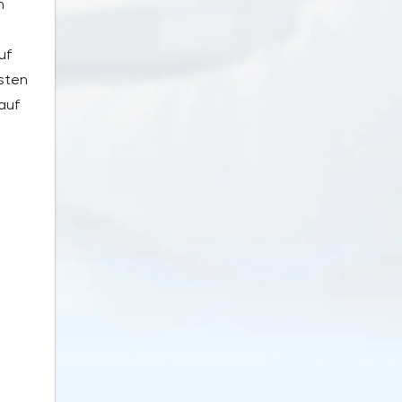
n
uf
esten
auf