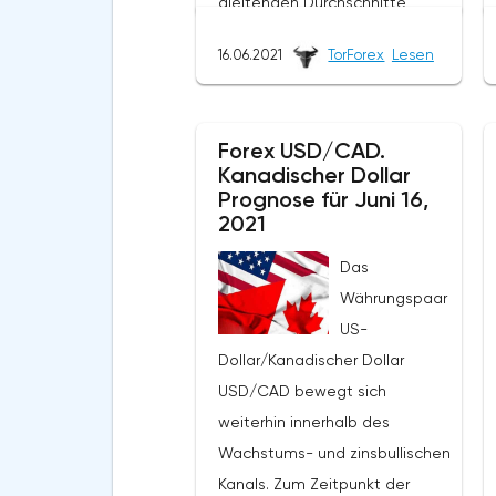
gleitenden Durchschnitte
deuten auf das Vorhandensein
16.06.2021
TorForex
Lesen
eines kurzfristigen zinsbullischen
Trends beim Öl hin. Die Preise
durchbrachen den Bereich
Forex USD/CAD.
zwischen den Signallinien nach
Kanadischer Dollar
oben, was auf den Druck von
Prognose für Juni 16,
Käufern des "Schwarzen
2021
Goldes" und die mögliche
Das
Fortsetzung des Anstiegs des
Währungspaar
Wertes des Aktivums von den
US-
aktuellen Niveaus hinweist. Im
Dollar/Kanadischer Dollar
Moment ist ein Versuch zu
USD/CAD bewegt sich
erwarten, eine Korrektur zu
weiterhin innerhalb des
entwickeln und das
Wachstums- und zinsbullischen
Unterstützungsniveau in der
Kanals. Zum Zeitpunkt der