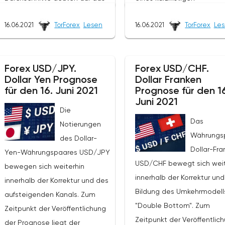
Vorhandensein eines
Abwärtstrends hin. Die Pre
16.06.2021
TorForex
Lesen
16.06.2021
TorForex
Le
kurzfristigen Aufwärtstrends hin.
durchbrachen den Bereich
Die Preise testen erneut den
zwischen den Signallinien
Bereich zwischen den
unten, was auf Druck von
Forex USD/JPY.
Forex USD/CHF.
Signallinien, was auf den Druck
Käufern des Währungspaa
Dollar Yen Prognose
Dollar Franken
der Verkäufer des
und die mögliche Fortsetz
für den 16. Juni 2021
Prognose für den 1
Vermögenswertes und die
des Wachstums des Wert
Juni 2021
Die
mögliche Fortsetzung des
des Instruments von den
Das
Notierungen
Rückgangs von den aktuellen
aktuellen Niveaus hinweist
Währungs
des Dollar-
Niveaus hinweist. Im Moment
Zeitpunkt der Veröffentlic
Dollar-Fra
Yen-Währungspaares USD/JPY
sollten wir einen Versuch
der Prognose liegt der Kur
USD/CHF bewegt sich weit
bewegen sich weiterhin
erwarten, eine Korrektur zu
Australischen Dollars
innerhalb der Korrektur und
innerhalb der Korrektur und des
entwickeln und das
gegenüber dem US-Dollar 
Bildung des Umkehrmodell
aufsteigenden Kanals. Zum
Unterstützungsniveau in der
0,7693. Im Moment ist ein
"Double Bottom". Zum
Zeitpunkt der Veröffentlichung
Nähe des Bereichs von 1850 zu
Versuch zu erwarten, einen
Zeitpunkt der Veröffentlic
der Prognose liegt der
testen. Wo eine Erholung und
Anstieg zu entwickeln und