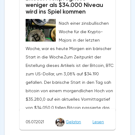
Tages führte jedoch dazu, dass Dogecoin
weniger als $34.000 Niveau
den Tag bei $0,231 beendete.Zum
wird ins Spiel kommen
Zeitpunkt des Schreibens, Dogecoin ist bis
Nach einer zinsbullischen
1,21% auf $0.2339. Ein gemischter Start in
Woche für die Krypto-
den Tag sah Dogecoin auf ein
Majors in der letzten
morgendliches Tief von $0,2308 fallen,
Woche, war es heute Morgen ein bärischer
bevor er auf ein Hoch von $0,2349
Start in die Woche.Zum Zeitpunkt der
stieg.Dogecoin ließ wichtige
Erstellung dieses Artikels ist der Bitcoin, BTC
Unterstützungs- und Widerstandsniveaus
zum US-Dollar, um 3,08% auf $34.190
zu Beginn ungetestet.Dogecoin Prognose
gefallen. Der bärische Start in den Tag sah
für morgen, 7. Juli 2021 Dogecoin muss
bitcoin von einem morgendlichen Hoch von
durch ein Reversal von $0,2345
$35.280,0 auf ein aktuelles Vormittagstief
zurückkommen, um den ersten großen
von $34.050,0 fallen.Bitcoin passierte das
Widerstand bei $0,2432 ins Spiel zu
erste wichtige Unterstützungsniveau bei
bringen.Es wird jedoch Unterstützung vom
05.07.2021
Gelaton
Lesen
$34.451, bevor er sich zurückzog.Der
breiteren Markt benötigt, damit Dogecoin
Schlüssel zu den frühen Stunden war, einen