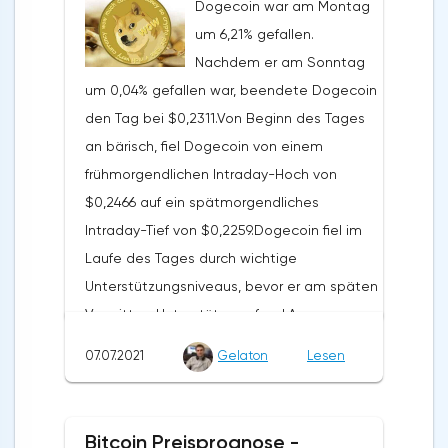
Dogecoin war am Montag
um 6,21% gefallen.
Nachdem er am Sonntag
um 0,04% gefallen war, beendete Dogecoin
den Tag bei $0,2311.Von Beginn des Tages
an bärisch, fiel Dogecoin von einem
frühmorgendlichen Intraday-Hoch von
$0,2466 auf ein spätmorgendliches
Intraday-Tief von $0,2259.Dogecoin fiel im
Laufe des Tages durch wichtige
Unterstützungsniveaus, bevor er am späten
Vormittag Unterstützung fand.Am
Nachmittag durchbrach Dogecoin ein
07.07.2021
Gelaton
Lesen
drittes wichtiges Unterstützungsniveau bei
$0,2285, um auf ein Niveau von $0,236
zurückzukehren.Ein bärisches Ende des
Bitcoin Preisprognose -