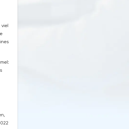
viel
ie
eines
mmel:
Es
en,
2022