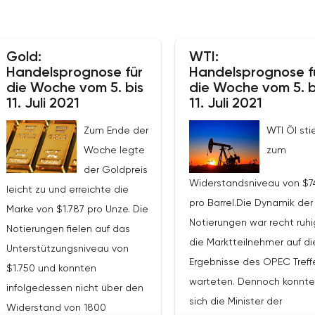
Gold:
WTI:
Handelsprognose für
Handelsprognose f
die Woche vom 5. bis
die Woche vom 5. b
11. Juli 2021
11. Juli 2021
Zum Ende der
WTI Öl sti
Woche legte
zum
der Goldpreis
Widerstandsniveau von $7
leicht zu und erreichte die
pro Barrel.Die Dynamik der
Marke von $1.787 pro Unze. Die
Notierungen war recht ruhi
Notierungen fielen auf das
die Marktteilnehmer auf di
Unterstützungsniveau von
Ergebnisse des OPEC Treff
$1.750 und konnten
warteten. Dennoch konnt
infolgedessen nicht über den
sich die Minister der
Widerstand von 1800