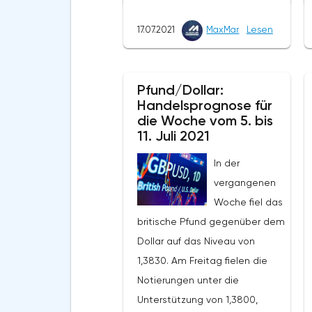
Überschuss in Höhe von 10,9
Milliarden Euro verzeichnet.
17.07.2021
MaxMar
Lesen
Insgesamt wurden Waren und
Dienstleistungen im Wert von
188,2 Milliarden Euro in Länder
Pfund/Dollar:
Handelsprognose für
außerhalb des Währungsblocks
die Woche vom 5. bis
geliefert. Das Volumen der
11. Juli 2021
Exporte stieg in den
In der
vergangenen zwölf Monaten
vergangenen
um 31,9 %. Die Importe wurden
Woche fiel das
in Höhe von 189,7 Milliarden Euro
britische Pfund gegenüber dem
verzeichnet. Auf Jahressicht
Dollar auf das Niveau von
stieg ihr Volumen um 35,2%.
1,3830. Am Freitag fielen die
Nach Angaben von Eurostat
Notierungen unter die
schlossen die Länder der
Unterstützung von 1,3800,
Eurozone die fünf Monate des