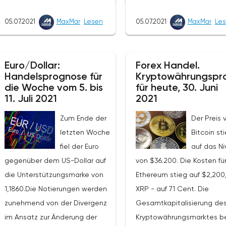
Bündnisländer am Freitag 
zurückkehren. Die Händler auf
über die Zukunft des Deals
05.07.2021
MaxMar
Lesen
05.07.2021
MaxMar
Le
dem Markt für Edelmetalle
einigen und beschlossen, 
stehen immer noch unter dem
Verhandlungen am Monta
Einfluss der Nachrichten der Fed
fortzusetzen. Das Treffen g
Euro/Dollar:
Forex Handel.
über die Erhöhung des
Handelsprognose für
Kryptowährungspr
in eine Sackgasse, als es 
Zinsniveaus, die im Jahr 2023
die Woche vom 5. bis
für heute, 30. Juni
die Frage der Verlängerun
erfolgen soll.Die Notierungen
11. Juli 2021
2021
Vereinbarung über die
erholten sich aufgrund einer
Begrenzung der Ölprodukt
Zum Ende der
Der Preis 
gewissen Anfälligkeit des
bis Ende 2022 und die Posi
letzten Woche
Bitcoin st
Dollars in der zweiten
der VAE in dieser Frage gin
fiel der Euro
auf das N
Wochenhälfte, sogar trotz der
Vertreter der Emirate
gegenüber dem US-Dollar auf
von $36.200. Die Kosten fü
starken Veröffentlichung des
bestanden darauf, ihre
die Unterstützungsmarke von
Ethereum stieg auf $2,200
NFP. Das langfristige Potenzial
Basisproduktion, ab der ei
1,1860.Die Notierungen werden
XRP - auf 71 Cent. Die
von Gold bleibt bestehen, auch
Begrenzung in Betracht
zunehmend von der Divergenz
Gesamtkapitalisierung de
trotz des aktuell niedrigen
gezogen wird, um fast 70
im Ansatz zur Änderung der
Kryptowährungsmarktes b
Preisniveaus. Die