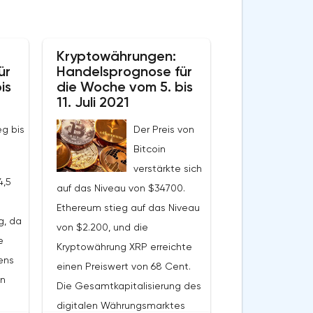
Kryptowährungen:
ür
Handelsprognose für
is
die Woche vom 5. bis
11. Juli 2021
eg bis
Der Preis von
Bitcoin
verstärkte sich
4,5
auf das Niveau von $34700.
Ethereum stieg auf das Niveau
g, da
von $2.200, und die
e
Kryptowährung XRP erreichte
ens
einen Preiswert von 68 Cent.
en
Die Gesamtkapitalisierung des
digitalen Währungsmarktes