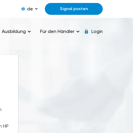
de
Signal posten
Ausbildung
Für den Händler
Login
n
n HP