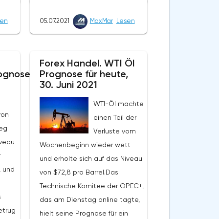
nicht
stieg im Vergleich zur letzten
sen
05.07.2021
MaxMar
Lesen
Woche auf $1,44 Billionen.Als
die
Ergebnis einer weiteren
g
Neuberechnung sank die
eriet
Forex Handel. WTI Öl
Komplexität des Minings der
ognose
Prognose für heute,
um
ersten Kryptowährung um
30. Juni 2021
g der
rekordverdächtige 27,94%. Die
WTI-Öl machte
Komplexität des Minings
ion
von
einen Teil der
korreliert mit der Hashrate. Im
tion
ieg
Verluste vom
Mai brach die Rechenleistung
g. Die
iveau
Wochenbeginn wieder wett
des führenden
r
und erholte sich auf das Niveau
Kryptowährungsnetzwerks
, und
von $72,8 pro Barrel.Das
aufgrund von Stromausfällen in
ne
Technische Komitee der OPEC+,
der chinesischen Provinz
s
das am Dienstag online tagte,
Sichuan um 20% ein. Im Juni
0.000
etrug
hielt seine Prognose für ein
sank die Hashrate aufgrund der