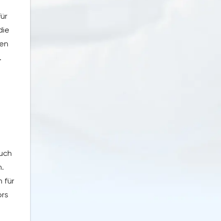
ür
die
ren
.
such
.
 für
ors