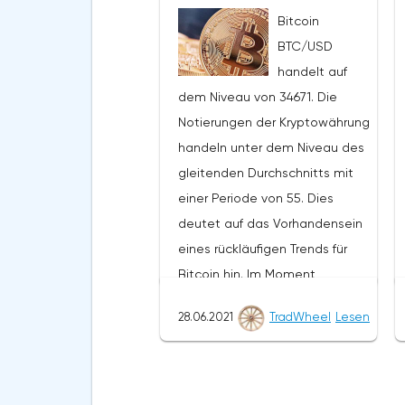
Niveaus von 0,6780 erwartet.
Bitcoin
Von dort aus sollten wir einen
BTC/USD
Versuch erwarten, den
handelt auf
Rückgang von XRP/USD
dem Niveau von 34671. Die
fortzusetzen und die weitere
Notierungen der Kryptowährung
Entwicklung des Abwärtstrends.
handeln unter dem Niveau des
Das Ziel einer solchen
gleitenden Durchschnitts mit
Bewegung ist der Bereich in der
einer Periode von 55. Dies
Nähe des Niveaus von 0,4890.
deutet auf das Vorhandensein
Der konservative Bereich für
eines rückläufigen Trends für
Ripple-Verkäufe befindet sich in
Bitcoin hin. Im Moment
der Nähe der oberen Grenze
bewegen sich die
der Bänder des Bollinger Bands
28.06.2021
TradWheel
Lesen
Kryptowährungsnotierungen in
Indikators auf dem Niveau von
der Nähe der durchschnittlichen
0,6790. Ripple XRP/USD
Grenze der Bänder des
Prognose für den 29. Juni
Bollinger Bands Indikators.Im