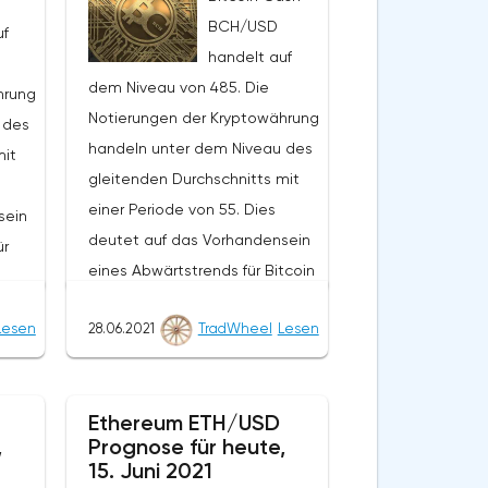
BCH/USD
uf
handelt auf
dem Niveau von 485. Die
hrung
Notierungen der Kryptowährung
 des
handeln unter dem Niveau des
mit
gleitenden Durchschnitts mit
einer Periode von 55. Dies
sein
deutet auf das Vorhandensein
ür
eines Abwärtstrends für Bitcoin
Cash hin. Im Moment bewegen
Lesen
28.06.2021
TradWheel
Lesen
sich die
n in
Kryptowährungsnotierungen
nze
nahe der unteren Grenze der
Bands
Ethereum ETH/USD
Bänder des Bollinger Bands
,
Prognose für heute,
Indikators.Im Rahmen der
m-
15. Juni 2021
Prognose des Bitcoin Cash-