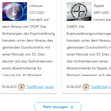
Niveaus von 138,20 erwartet.
Kurs wird ein Test des Nive
Litecoin
Ripple
Von dort aus sollten wir einen
von 2340 erwartet. Von do
LTC/USD
XRP/USD
Versuch erwarten, den Fall von
aus sollten wir einen Versu
handelt auf
notiert be
LTC/USD fortzusetzen und die
erwarten, den Fall von ET
dem Niveau von 170,97. Die
0,8675. Die
weitere Entwicklung des
fortzusetzen und die weit
Notierungen der Kryptowährung
Kryptowährungsnotierung
Abwärtstrends. Das Ziel einer
Entwicklung des Abwärtstr
handeln unter dem Niveau des
handeln unter dem Niveau
solchen Bewegung ist der
Das Ziel einer solchen
gleitenden Durchschnitts mit
gleitenden Durchschnitts 
Bereich in der Nähe des
Bewegung ist der Bereich i
einer Periode von 55. Dies
einer Periode von 55. Dies 
Niveaus von 107,20. Der
Nähe des Niveaus 1140. De
deutet auf das Vorhandensein
das Vorhandensein eines
konservative Bereich für
konservative Bereich für
eines Abwärtstrends für
Abwärtstrends für Ripple. 
Litecoin-Verkäufe befindet sich
Ethereum-Verkäufe befind
Litecoin hin. Im Moment
Moment bewegen sich die
in der Nähe der oberen Grenze
sich in der Nähe der obere
bewegen sich die
Kryptowährungsnotierunge
der Bänder des Bollinger Bands
Grenze der Bänder des
15.06.2021
TradWheel
Lesen
15.06.2021
TradWheel
L
Kryptowährungsnotierungen in
der Nähe der durchschnittl
Indikators auf dem Niveau von
Bollinger Bands Indikators 
der Nähe der durchschnittlichen
Grenze der Bänder des
138,60. Litecoin LTC/USD
dem Niveau von 2810. Eth
Grenze der Bänder des
Bollinger Bands Indikators.
Prognose für heute, 29. Juni
Prognose für die Woche v
Mehr anzeigen
Bollinger Bands Indikators.Im
Rahmen der Ripple-