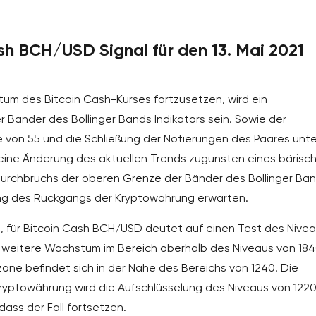
h BCH/USD Signal für den 13. Mai 2021
tum des Bitcoin Cash-Kurses fortzusetzen, wird ein
Bänder des Bollinger Bands Indikators sein. Sowie der
e von 55 und die Schließung der Notierungen des Paares unte
 eine Änderung des aktuellen Trends zugunsten eines bärisc
 Durchbruchs der oberen Grenze der Bänder des Bollinger Ba
gung des Rückgangs der Kryptowährung erwarten.
21, für Bitcoin Cash BCH/USD deutet auf einen Test des Nive
as weitere Wachstum im Bereich oberhalb des Niveaus von 18
zone befindet sich in der Nähe des Bereichs von 1240. Die
yptowährung wird die Aufschlüsselung des Niveaus von 122
 dass der Fall fortsetzen.