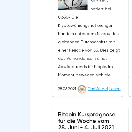
XRP/USD
notiert bei
0,6369. Die
Kryptowährungsnotierungen
handeln unter dem Niveau des
gleitenden Durchschnitts mit
einer Periode von 55. Dies zeigt
das Vorhandensein eines
Abwärtstrends für Ripple. Im
Moment bewegen sich die
Kryptowährungsnotierungen in
28.06.2021
TradWheel
Lesen
der Nähe der durchschnittlichen
Grenze der Bänder des
Bollinger Bands Indikators.Im
Bitcoin Kursprognose
Rahmen der Ripple-
für die Woche vom
Kursprognose wird ein Test des
28. Juni - 4. Juli 2021