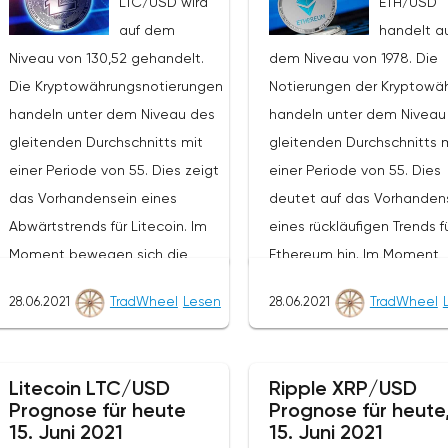
LTC/USD wird
ETH/USD
auf dem
handelt a
Niveau von 130,52 gehandelt.
dem Niveau von 1978. Die
Die Kryptowährungsnotierungen
Notierungen der Kryptowä
handeln unter dem Niveau des
handeln unter dem Niveau
gleitenden Durchschnitts mit
gleitenden Durchschnitts 
einer Periode von 55. Dies zeigt
einer Periode von 55. Dies
das Vorhandensein eines
deutet auf das Vorhanden
Abwärtstrends für Litecoin. Im
eines rückläufigen Trends f
Moment bewegen sich die
Ethereum hin. Im Moment
Kryptowährungsnotierungen in
bewegen sich die
28.06.2021
TradWheel
Lesen
28.06.2021
TradWheel
der Nähe der durchschnittlichen
Kryptowährungsnotierunge
Grenze der Bänder des
der Nähe der unteren Gre
Bollinger Bands Indikators.Im
der Bänder des Bollinger 
Litecoin LTC/USD
Ripple XRP/USD
Rahmen der Litecoin-
Indikators.Im Rahmen der
Prognose für heute
Prognose für heute
Kursprognose wird ein Test des
Prognose für den Ethereu
15. Juni 2021
15. Juni 2021