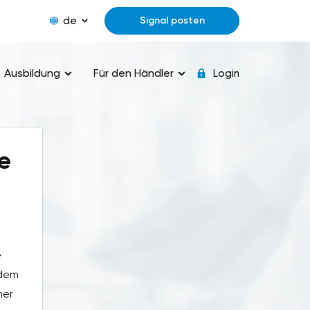
de
Signal posten
Ausbildung
Für den Händler
Login
e
e
 dem
ner