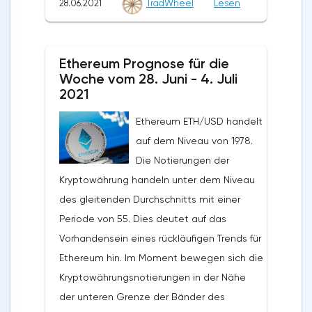
28.06.2021
TradWheel
Lesen
auf eine Änderung des aktuellen Trends
sollten wir einen Versuch erwarten, den Fall
zugunsten eines zinsbullischen Trends für
von LTC/USD fortzusetzen und die weitere
XRP/USD hin. Im Falle eines Durchbruchs
Entwicklung des Abwärtstrends. Das Ziel
Ethereum Prognose für die
der unteren Grenze der Bänder des
einer solchen Bewegung ist der Bereich in
Woche vom 28. Juni - 4. Juli
Bollinger Bands-Indikators sollten wir eine
der Nähe des Niveaus von 107,20. Der
2021
Beschleunigung des Rückgangs der
konservative Bereich für Litecoin-Verkäufe
Ethereum ETH/USD handelt
Kryptowährung erwarten.Die Prognose für
befindet sich in der Nähe der oberen
auf dem Niveau von 1978.
heute, den 29. Juni 2021, für Ripple XRP/USD
Grenze der Bänder des Bollinger Bands
Die Notierungen der
deutet auf einen Test des Niveaus von
Indikators auf dem Niveau von
Kryptowährung handeln unter dem Niveau
0,6780 hin. Darüber hinaus wird erwartet,
138,60. Litecoin LTC/USD Prognose für
des gleitenden Durchschnitts mit einer
dass sich der Rückgang bis in den Bereich
heute, 29. Juni 2021 Die Annullierung der
Periode von 55. Dies deutet auf das
unterhalb des Niveaus von 0,4890 fortsetzt.
Option, den Rückgang des Litecoin-Kurses
Vorhandensein eines rückläufigen Trends für
Die konservative Verkaufszone befindet sich
fortzusetzen, wird ein Zusammenbruch der
Ethereum hin. Im Moment bewegen sich die
in der Nähe des Bereichs von 0,6790. Die
oberen Grenze der Bänder des Bollinger
Kryptowährungsnotierungen in der Nähe
Aufhebung des Rückgangs der
Bands-Indikators sein. Sowie ein gleitender
der unteren Grenze der Bänder des
Kryptowährung wird die Aufschlüsselung der
Durchschnitt mit einer Periode von 55 und