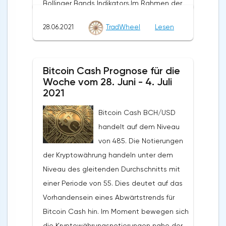
Bollinger Bands Indikators.Im Rahmen der
0,7420 Ebene sein. In diesem Fall sollten wir
der Abschluss der Notierungen des Paares
Prognose für den Ethereum-Kurs wird ein
weiteres Wachstum erwarten.
über dem Bereich von 145,20. Dies deutet
28.06.2021
TradWheel
Lesen
Test des Niveaus von 2340 erwartet. Von
auf eine Änderung des aktuellen Trends
dort aus sollten wir einen Versuch erwarten,
zugunsten eines zinsbullischen Trends für
den Fall von ETH/USD fortzusetzen und die
LTC/USD hin. Im Falle eines Durchbruchs der
Bitcoin Cash Prognose für die
weitere Entwicklung des Abwärtstrends.
Woche vom 28. Juni - 4. Juli
unteren Grenze der Bänder des Bollinger
Das Ziel einer solchen Bewegung ist der
2021
Bands Indikators sollten wir eine
Bereich in der Nähe des Niveaus 1140. Der
Beschleunigung des Rückgangs der
Bitcoin Cash BCH/USD
konservative Bereich für Ethereum-Verkäufe
Kryptowährung erwarten.Die Prognose für
handelt auf dem Niveau
befindet sich in der Nähe der oberen
Litecoin LTC/USD für heute, den 29. Juni
von 485. Die Notierungen
Grenze der Bänder des Bollinger Bands
2021, geht von einem Test des Niveaus von
der Kryptowährung handeln unter dem
Indikators auf dem Niveau von
138,20 aus. Dann wird erwartet, dass er
Niveau des gleitenden Durchschnitts mit
2810. Ethereum Prognose für die Woche
weiter in den Bereich unterhalb des
einer Periode von 55. Dies deutet auf das
vom 28. Juni bis 4. Juli 2021 Die Annullierung
Niveaus von 107,20 fällt. Die konservative
Vorhandensein eines Abwärtstrends für
der Option, den Rückgang des Ethereum-
Verkaufszone liegt in der Nähe des Bereichs
Bitcoin Cash hin. Im Moment bewegen sich
Kurses fortzusetzen, wird ein
von 138,60. Die Aufhebung des Rückgangs
die Kryptowährungsnotierungen nahe der