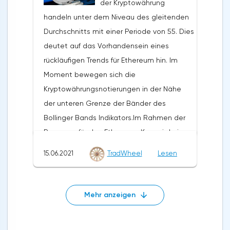
Randes der Indikatorbänder Bollinger Bands
der Kryptowährung
den 15. Juni 2021, legt einen Test des
bei 0,9180. Ripple XRP USD Prognose für
handeln unter dem Niveau des gleitenden
Niveaus von 180,30 nahe. Darüber hinaus
heute, 15. Juni 2021 Die Annullierung der
Durchschnitts mit einer Periode von 55. Dies
wird erwartet, dass er weiter in den Bereich
Option, den Rückgang des Ripple-Kurses
deutet auf das Vorhandensein eines
unterhalb des Niveaus von 130,20 fällt. Die
fortzusetzen, wird ein Zusammenbruch der
rückläufigen Trends für Ethereum hin. Im
konservative Verkaufszone befindet sich in
oberen Grenze der Bänder des Bollinger
Moment bewegen sich die
der Nähe des Bereichs von 181,00. Die
Bands Indikators sein. Sowie der gleitende
Kryptowährungsnotierungen in der Nähe
Aufhebung des Rückgangs der
Durchschnitt mit einer Periode von 55 und
der unteren Grenze der Bänder des
Kryptowährung wird eine Aufschlüsselung
der Abschluss der Notierungen des Paares
Bollinger Bands Indikators.Im Rahmen der
des Niveaus von 196,20 sein.In diesem Fall
über dem Bereich von 1,0420. Dies deutet
Prognose für den Ethereum-Kurs wird ein
sollten wir weiteres Wachstum erwarten.
auf eine Änderung des aktuellen Trends
Test der 2610er-Marke erwartet. Hier ist ein
15.06.2021
TradWheel
Lesen
zugunsten eines zinsbullischen Trends für
Versuch zu erwarten, den Fall von ETH/USD
XRP/USD hin. Im Falle eines Durchbruchs
fortzusetzen und die weitere Entwicklung
der unteren Grenze der Bänder des
des Abwärtstrends. Das Ziel dieser
Mehr anzeigen
Bollinger Bands-Indikators sollten wir eine
Bewegung ist der Bereich in der Nähe des
Beschleunigung des Rückgangs der
Niveaus 2090. Der konservative Bereich für