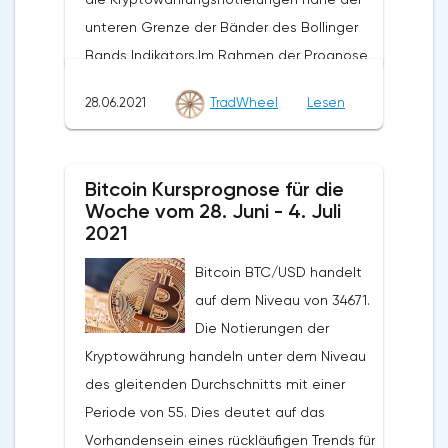
Zusammenbruch der oberen Grenze der
der Kryptowährung wird eine
unteren Grenze der Bänder des Bollinger
Bänder des Bollinger Bands Indikators sein.
Aufschlüsselung des Niveaus von 145,20
Bands Indikators.Im Rahmen der Prognose
Sowie der gleitende Durchschnitt mit einer
sein. In diesem Fall sollten wir weiteres
des Bitcoin Cash-Kurses wird ein Test des
Periode von 55 und der Abschluss der
Wachstum erwarten.
28.06.2021
TradWheel
Lesen
Niveaus von 540 erwartet. Von dort aus
Notierungen des Paares über dem Bereich
sollten wir einen Versuch erwarten, den Fall
von 2980. Dies deutet auf eine Änderung
von BCH/USD fortzusetzen und die weitere
des aktuellen Trends zugunsten eines
Bitcoin Kursprognose für die
Entwicklung des Abwärtstrends. Das Ziel
zinsbullischen Trends für ETH/USD hin. Im
Woche vom 28. Juni - 4. Juli
einer solchen Bewegung ist der Bereich in
2021
Falle eines Durchbruchs der unteren Grenze
der Nähe des Niveaus von 140. Der
der Bänder des Bollinger Bands Indikators
Bitcoin BTC/USD handelt
konservative Bereich für den Verkauf von
sollten wir eine Beschleunigung des
auf dem Niveau von 34671.
Bitcoin Cash befindet sich in der Nähe der
Rückgangs der Kryptowährung erwarten.Die
Die Notierungen der
oberen Grenze der Bänder des Bollinger
Ethereum-Prognose für die Woche vom 28.
Kryptowährung handeln unter dem Niveau
Bands Indikators auf dem Niveau von
Juni bis 4. Juli 2021 geht von einem Test
des gleitenden Durchschnitts mit einer
700. Bitcoin Cash Prognose für die Woche
des Niveaus von 2340 aus. Darüber hinaus
Periode von 55. Dies deutet auf das
vom 28. Juni bis 4. Juli 2021 Die Annullierung
wird erwartet, dass er weiter in den Bereich
Vorhandensein eines rückläufigen Trends für
der Option, den Rückgang des Bitcoin