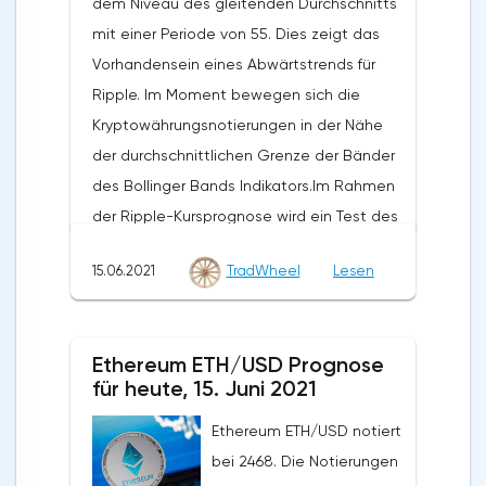
dem Niveau des gleitenden Durchschnitts
Prognose für heute, den 15. Juni 2021 Die
die Woche vom 28. Juni bis 4. Juli 2021
mit einer Periode von 55. Dies zeigt das
Annullierung der Option, den Rückgang des
geht von einem Test des Niveaus 40540
Vorhandensein eines Abwärtstrends für
Litecoin-Kurses fortzusetzen, wird eine
aus. Weiterhin wird erwartet, dass er weiter
Ripple. Im Moment bewegen sich die
Aufschlüsselung der oberen Grenze der
in den Bereich unter dem Niveau von 23500
Kryptowährungsnotierungen in der Nähe
Bollinger Bands Indikatorbänder sein. Sowie
fällt. Die konservative Verkaufszone
der durchschnittlichen Grenze der Bänder
der gleitende Durchschnitt mit einer
befindet sich in der Nähe des 40580-
des Bollinger Bands Indikators.Im Rahmen
Periode von 55 und der Abschluss der
Bereichs. Die Aufhebung des Falls der
der Ripple-Kursprognose wird ein Test des
Notierungen des Paares über dem Bereich
Kryptowährung wird die Aufschlüsselung
Niveaus von 0,9170 erwartet. Hier ist ein
von 196,20. Dies deutet auf eine Änderung
des Niveaus von 45580 sein. In diesem Fall
15.06.2021
TradWheel
Lesen
Versuch zu erwarten, den Rückgang von
des aktuellen Trends zu Gunsten des
sollten wir weiteres Wachstum erwarten.
XRP/USD fortzusetzen und die weitere
zinsbullischen LTC/USD hin. Im Falle eines
Entwicklung des Abwärtstrends. Das Ziel
Zusammenbruchs der unteren Grenze der
Ethereum ETH/USD Prognose
dieser Bewegung ist der Bereich in der
für heute, 15. Juni 2021
Bänder des Bollinger Bands Indikators
Nähe des Niveaus von 0,6960. Der
sollten wir eine Beschleunigung des
konservative Bereich für Ripple-Verkäufe
Ethereum ETH/USD notiert
Rückgangs der Kryptowährung erwarten.Die
befindet sich in der Nähe des oberen
bei 2468. Die Notierungen
Prognose für Litecoin LTC/USD für heute,