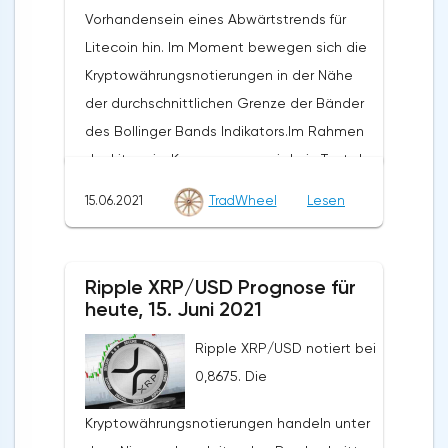
Vorhandensein eines Abwärtstrends für
vom 28. Juni - 4. Juli 2021 Die Annullierung
Darüber hinaus wird erwartet, dass sich der
Litecoin hin. Im Moment bewegen sich die
der Option, den Rückgang des Bitcoin-
Fall bis in den Bereich unterhalb des
Kryptowährungsnotierungen in der Nähe
Kurses fortzusetzen, wird ein
Niveaus von 140 fortsetzen wird. Die
der durchschnittlichen Grenze der Bänder
Zusammenbruch der oberen Grenze der
konservative Verkaufszone befindet sich in
des Bollinger Bands Indikators.Im Rahmen
Bänder des Bollinger Bands Indikators sein.
der Nähe des 700-Bereichs. Der
der Litecoin-Kursprognose wird ein Test des
Sowie der gleitende Durchschnitt mit einer
Zusammenbruch des Niveaus 760 wird die
Niveaus von 180,30 erwartet. Hier ist ein
Periode von 55 und der Abschluss der
Aufhebung der Falloption der
15.06.2021
TradWheel
Lesen
Versuch zu erwarten, den Rückgang von
Notierungen des Paares über dem Bereich
Kryptowährung sein. In diesem Fall sollten
LTC/USD fortzusetzen und den
von 45580. Dies deutet auf eine Änderung
wir weiteres Wachstum erwarten.
Abwärtstrend weiter zu entwickeln. Das Ziel
des aktuellen Trends zugunsten eines
Ripple XRP/USD Prognose für
dieser Bewegung ist der Bereich in der
zinsbullischen Trends für BTC/USD hin. Im
heute, 15. Juni 2021
Nähe des Niveaus von 130,20. Der
Falle eines Durchbruchs der unteren Grenze
Ripple XRP/USD notiert bei
konservative Bereich für Litecoin-Verkäufe
der Bänder des Bollinger Bands Indikators
0,8675. Die
befindet sich in der Nähe des oberen
sollten wir eine Beschleunigung des
Randes des Bollinger Bands Indikators auf
Rückgangs der Kryptowährung erwarten.Die
Kryptowährungsnotierungen handeln unter
dem Niveau von 181,00. Litecoin LTC/USD
Prognose des Bitcoin-Wechselkurses für