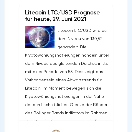
die weitere Entwicklung des Abwärtstrends.
Litecoin LTC/USD Prognose
Das Ziel einer solchen Bewegung ist der
für heute, 29. Juni 2021
Bereich in der Nähe des Niveaus von
0,4890. Der konservative Bereich für Ripple-
Litecoin LTC/USD wird auf
Verkäufe befindet sich in der Nähe der
dem Niveau von 130,52
oberen Grenze der Bänder des Bollinger
gehandelt. Die
Bands Indikators auf dem Niveau von
Kryptowährungsnotierungen handeln unter
0,6790. Ripple XRP/USD Prognose für den
dem Niveau des gleitenden Durchschnitts
29. Juni 2021 Die Annullierung der Option,
mit einer Periode von 55. Dies zeigt das
den Rückgang des Ripple-Kurses
Vorhandensein eines Abwärtstrends für
fortzusetzen, wird ein Zusammenbruch der
Litecoin. Im Moment bewegen sich die
oberen Grenze der Bänder des Bollinger
Kryptowährungsnotierungen in der Nähe
Bands Indikators sein. Sowie der gleitende
der durchschnittlichen Grenze der Bänder
Durchschnitt mit einer Periode von 55 und
des Bollinger Bands Indikators.Im Rahmen
der Abschluss der Notierungen des Paares
der Litecoin-Kursprognose wird ein Test des
über dem Bereich von 0,7420. Dies deutet
Niveaus von 138,20 erwartet. Von dort aus