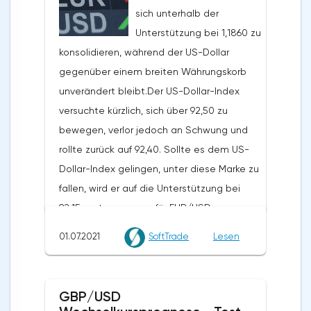
sich unterhalb der
konsolidieren. XRP hat ebenfalls an
Unterstützung bei 1,1860 zu
Schwung nach unten gewonnen und testet
konsolidieren, während der US-Dollar
die $0,66 Marke.Gestern schrieb ich, dass
gegenüber einem breiten Währungskorb
Bitcoin zusätzliche
unverändert bleibt.Der US-Dollar-Index
Wachstumskatalysatoren benötigt, um sich
versuchte kürzlich, sich über 92,50 zu
über die $35.000-Marke zu bewegen. Zum
bewegen, verlor jedoch an Schwung und
jetzigen Zeitpunkt sieht es so aus, als ob
rollte zurück auf 92,40. Sollte es dem US-
der Weg des geringsten Widerstandes
Dollar-Index gelingen, unter diese Marke zu
nach unten führt, so dass Bitcoin eine gute
fallen, wird er auf die Unterstützung bei
Chance hat, ein Momentum nach unten zu
92,15 zusteuern, was für EUR/USD
bekommen, selbst wenn keine zusätzlichen
zinsbullisch wäre.Heute werden sich
Abwärtskatalysatoren auftauchen. Bitcoin
01.07.2021
SoftTrade
Lesen
Devisenhändler auf die US-
Technische Analyse und Prognose.
Arbeitsmarktdaten konzentrieren. Es wird
Unterstützungs- und
erwartet, dass die Erstanträge auf
Widerstandsniveaus Bitcoin stieß bei
GBP/USD
Arbeitslosenunterstützung von 411.000 auf
$35.000 auf starken Widerstand und zog