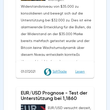
Widerstandsniveau von $35.000 zu
konsolidieren und bewegt sich auf die
Unterstützung bei $32.000 zu. Dies ist eine
alarmierende Entwicklung für die Bullen, da
der Widerstand an der $35.000 Marke
bereits mehrfach getestet wurde und der
Bitcoin keine Wachstumsdynamik über
diesem Niveau entwickeln konnte.Es
überrascht nicht, dass der gesamte
Kryptomarkt unter Druck geriet, nachdem
01.07.2021
SoftTrade
Lesen
Bitcoin unter $35.000 gefallen war.
Ethereum stieß auf Widerstand bei den 20
EMAs bei $2.270 und rollte zurück auf
EUR/USD Prognose - Test der
$2.150. Dogecoin ist unter ein wichtiges
Unterstützung bei 1,1860
Unterstützungsniveau bei $0,25 gefallen
EUR/USD versucht derzeit,
und versucht, sich unter $0,24 zu