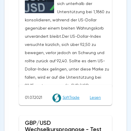
sich unterhalb der
konsolidieren. XRP hat ebenfalls an
Unterstützung bei 1,1860 zu
Schwung nach unten gewonnen und testet
konsolidieren, während der US-Dollar
die $0,66 Marke.Gestern schrieb ich, dass
gegenüber einem breiten Währungskorb
Bitcoin zusätzliche
unverändert bleibt.Der US-Dollar-Index
Wachstumskatalysatoren benötigt, um sich
versuchte kürzlich, sich über 92,50 zu
über die $35.000-Marke zu bewegen. Zum
bewegen, verlor jedoch an Schwung und
jetzigen Zeitpunkt sieht es so aus, als ob
rollte zurück auf 92,40. Sollte es dem US-
der Weg des geringsten Widerstandes
Dollar-Index gelingen, unter diese Marke zu
nach unten führt, so dass Bitcoin eine gute
fallen, wird er auf die Unterstützung bei
Chance hat, ein Momentum nach unten zu
92,15 zusteuern, was für EUR/USD
bekommen, selbst wenn keine zusätzlichen
zinsbullisch wäre.Heute werden sich
Abwärtskatalysatoren auftauchen. Bitcoin
01.07.2021
SoftTrade
Lesen
Devisenhändler auf die US-
Technische Analyse und Prognose.
Arbeitsmarktdaten konzentrieren. Es wird
Unterstützungs- und
erwartet, dass die Erstanträge auf
Widerstandsniveaus Bitcoin stieß bei
GBP/USD
Arbeitslosenunterstützung von 411.000 auf
Wechselkursprognose - Test
$35.000 auf starken Widerstand und zog