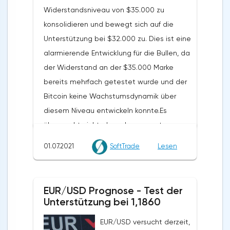
Widerstandsniveau von $35.000 zu
konsolidieren und bewegt sich auf die
Unterstützung bei $32.000 zu. Dies ist eine
alarmierende Entwicklung für die Bullen, da
der Widerstand an der $35.000 Marke
bereits mehrfach getestet wurde und der
Bitcoin keine Wachstumsdynamik über
diesem Niveau entwickeln konnte.Es
überrascht nicht, dass der gesamte
Kryptomarkt unter Druck geriet, nachdem
01.07.2021
SoftTrade
Lesen
Bitcoin unter $35.000 gefallen war.
Ethereum stieß auf Widerstand bei den 20
EMAs bei $2.270 und rollte zurück auf
EUR/USD Prognose - Test der
$2.150. Dogecoin ist unter ein wichtiges
Unterstützung bei 1,1860
Unterstützungsniveau bei $0,25 gefallen
EUR/USD versucht derzeit,
und versucht, sich unter $0,24 zu