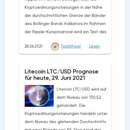
Kryptowährungsnotierungen in der Nähe
der durchschnittlichen Grenze der Bänder
des Bollinger Bands Indikators.Im Rahmen
der Ripple-Kursprognose wird ein Test des
Niveaus von 0,6780 erwartet. Von dort aus
28.06.2021
TradWheel
Lesen
sollten wir einen Versuch erwarten, den
Rückgang von XRP/USD fortzusetzen und
die weitere Entwicklung des Abwärtstrends.
Litecoin LTC/USD Prognose
Das Ziel einer solchen Bewegung ist der
für heute, 29. Juni 2021
Bereich in der Nähe des Niveaus von
0,4890. Der konservative Bereich für Ripple-
Litecoin LTC/USD wird auf
Verkäufe befindet sich in der Nähe der
dem Niveau von 130,52
oberen Grenze der Bänder des Bollinger
gehandelt. Die
Bands Indikators auf dem Niveau von
Kryptowährungsnotierungen handeln unter
0,6790. Ripple XRP/USD Prognose für den
dem Niveau des gleitenden Durchschnitts
29. Juni 2021 Die Annullierung der Option,
mit einer Periode von 55. Dies zeigt das