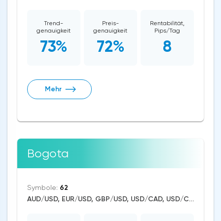
Trend-
Preis-
Rentabilität,
genauigkeit
genauigkeit
Pips/Tag
73%
72%
8
Mehr
Bogota
Symbole:
62
AUD/USD, EUR/USD, GBP/USD, USD/CAD, USD/CHF, USD/JPY, USD/RUB, USD/ZAR, EUR/TRY, CAD/CHF, EUR/AUD, EUR/NZD, EUR/GBP, CAD/JPY, USD/NOK, EUR/CHF, GBP/AUD, GBP/NZD, USD/MXN, AUD/NZD, GBP/CHF, NOK/JPY, NZD/CHF, AUD/CHF, EUR/JPY, CHF/JPY, EUR/CAD, GBP/JPY, NZD/JPY, AUD/JPY, NZD/USD, GBP/CAD, NZD/CAD, AUD/CAD, Stellar/USD, Cardano/USD, EOS/USD, BitcoinCash/USD, Litecoin/USD, IOTA/USD, Tron/USD, NEO/Bitcoin, Ethereum/USD, Monero/USD, Bitcoin/USD, XRP/USD, US Dollar Index, DAX, NASDAQ 100, S&P 500, WTI Crude Oil, Silver, Gold, Tesla Motors, Dogecoin, Binance Coin, Polkadot, Uniswap, Chainlink, Solana, Aave, Avalanche