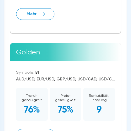
Mehr
Golden
Symbole:
51
AUD/USD, EUR/USD, GBP/USD, USD/CAD, USD/CHF, USD/JPY, CAD/CHF, EUR/AUD, EUR/NZD, EUR/GBP, CAD/JPY, EUR/CHF, GBP/AUD, GBP/NZD, USD/SEK, AUD/NZD, GBP/CHF, NZD/CHF, AUD/CHF, EUR/JPY, CHF/JPY, EUR/CAD, GBP/JPY, NZD/JPY, AUD/JPY, NZD/USD, GBP/CAD, NZD/CAD, AUD/CAD, Litecoin/USD, Ethereum/USD, Bitcoin/USD, XRP/USD, US Dollar Index, DAX, Nikkei 225, Dow Jones, NASDAQ 100, S&P 500, WTI Crude Oil, Natural Gas, Silver, Gold, Apple, Netflix, Meta Platforms, Amazon, Tesla Motors, Binance Coin, Chainlink, Solana
Trend-
Preis-
Rentabilität,
genauigkeit
genauigkeit
Pips/Tag
76%
75%
9