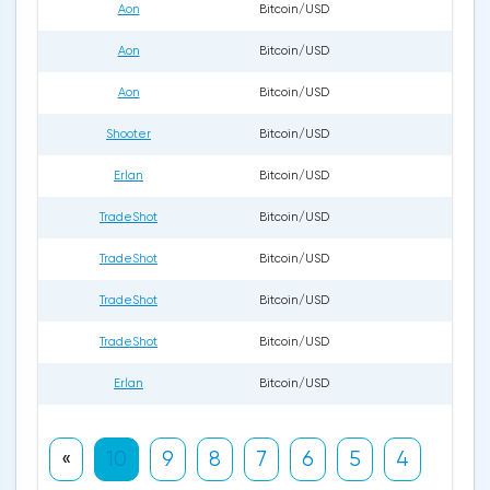
Aon
Bitcoin/USD
27.
Aon
Bitcoin/USD
01.
Aon
Bitcoin/USD
01.
Shooter
Bitcoin/USD
07.
Erlan
Bitcoin/USD
24.
TradeShot
Bitcoin/USD
17.
TradeShot
Bitcoin/USD
17.
TradeShot
Bitcoin/USD
17.
TradeShot
Bitcoin/USD
17.
Erlan
Bitcoin/USD
16.
«
10
9
8
7
6
5
4