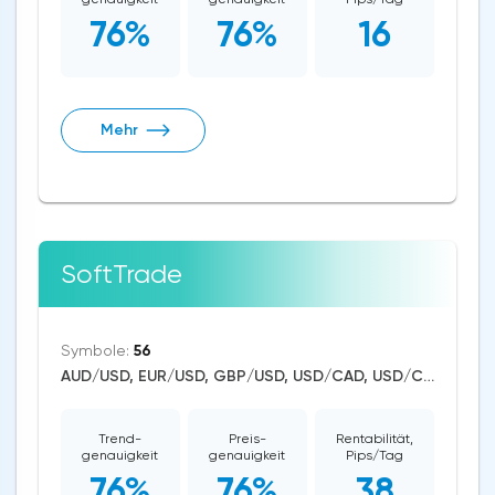
76%
76%
16
Mehr
SoftTrade
Symbole:
56
AUD/USD, EUR/USD, GBP/USD, USD/CAD, USD/CHF, USD/JPY, USD/RUB, CAD/CHF, EUR/AUD, EUR/NZD, EUR/GBP, CAD/JPY, EUR/CHF, GBP/AUD, GBP/NZD, AUD/NZD, GBP/CHF, NZD/CHF, AUD/CHF, EUR/JPY, CHF/JPY, EUR/CAD, GBP/JPY, NZD/JPY, AUD/JPY, NZD/USD, GBP/CAD, NZD/CAD, AUD/CAD, Dash/USD, Stellar/USD, EthereumClassic/USD, Cardano/USD, EOS/USD, BitcoinCash/USD, Litecoin/USD, Tron/USD, NEO/USD, Ethereum/USD, Bitcoin/USD, XRP/USD, US Dollar Index, DAX, Dow Jones, NASDAQ 100, S&P 500, WTI Crude Oil, Gold, Dogecoin, Binance Coin, Polkadot, Uniswap, Chainlink, Solana, Terra, Avalanche
Trend-
Preis-
Rentabilität,
genauigkeit
genauigkeit
Pips/Tag
76%
76%
38