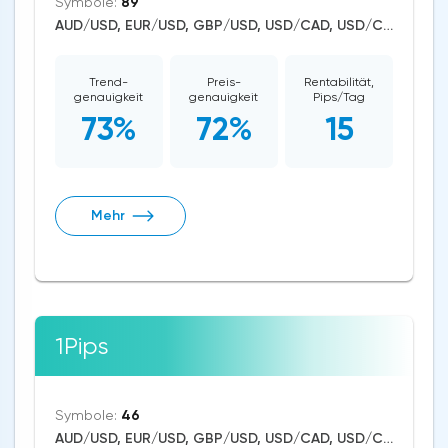
Symbole:
89
AUD/USD, EUR/USD, GBP/USD, USD/CAD, USD/CHF, USD/JPY, CAD/CHF, EUR/AUD, EUR/NZD, EUR/GBP, CAD/JPY, EUR/CHF, GBP/AUD, GBP/NZD, AUD/NZD, GBP/CHF, NZD/CHF, AUD/CHF, EUR/JPY, CHF/JPY, EUR/CAD, GBP/JPY, NZD/JPY, AUD/JPY, NZD/USD, GBP/CAD, NZD/CAD, AUD/CAD, Dash/USD, Stellar/USD, EthereumClassic/USD, Zcash/USD, Cardano/USD, EOS/USD, BitcoinCash/USD, Litecoin/USD, Tron/USD, NEO/USD, Ethereum/USD, Monero/USD, Bitcoin/USD, XRP/USD, US Dollar Index, DAX, Dow Jones, NASDAQ 100, S&P 500, RUSSELL 2000, Brent Crude Oil, WTI Crude Oil, Natural Gas, Silver, Gold, Copper, Canopy Growth, Tilray, Alibaba, Visa, Uber Technologies, Apple, JPMorgan Chase, Johnson&Johnson, Coca-Cola, nVidia, Citigroup, Pfizer, Meta Platforms, Bank of America, eBay, General Electrics, Intel, Ford Motor, Walt Disney, Amazon, LYFT, Tesla Motors, Aurora Cannabis, Boeing, Dogecoin, Shiba Inu, Binance Coin, Polkadot, Uniswap, Chainlink, BitTorrent, Solana, Aave, Terra, VeChain
Trend-
Preis-
Rentabilität,
genauigkeit
genauigkeit
Pips/Tag
73%
72%
15
Mehr
1Pips
Symbole:
46
AUD/USD, EUR/USD, GBP/USD, USD/CAD, USD/CHF, USD/JPY, CAD/CHF, EUR/AUD, EUR/NZD, EUR/GBP, CAD/JPY, GBP/AUD, GBP/NZD, AUD/NZD, NZD/CHF, AUD/CHF, EUR/JPY, CHF/JPY, EUR/CAD, GBP/JPY, NZD/JPY, AUD/JPY, NZD/USD, GBP/CAD, NZD/CAD, AUD/CAD, Cardano/USD, BitcoinCash/USD, Litecoin/USD, Ethereum/USD, Monero/USD, Bitcoin/USD, XRP/USD, US Dollar Index, Dow Jones, NASDAQ 100, S&P 500, Brent Crude Oil, WTI Crude Oil, Natural Gas, Silver, Gold, Wheat, Dogecoin, Binance Coin, Solana