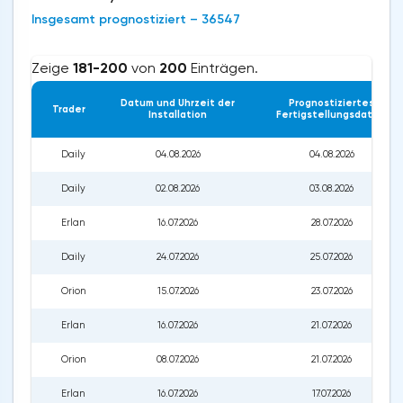
Insgesamt prognostiziert – 36547
Zeige
181-200
von
200
Einträgen.
Datum und Uhrzeit der
Prognostiziertes
Trader
Installation
Fertigstellungsdatum
Daily
04.08.2026
04.08.2026
Daily
02.08.2026
03.08.2026
Erlan
16.07.2026
28.07.2026
Daily
24.07.2026
25.07.2026
Orion
15.07.2026
23.07.2026
Erlan
16.07.2026
21.07.2026
Orion
08.07.2026
21.07.2026
Erlan
16.07.2026
17.07.2026