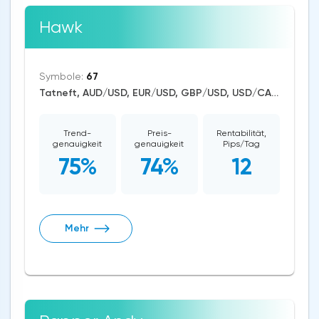
Hawk
Symbole:
67
Tatneft, AUD/USD, EUR/USD, GBP/USD, USD/CAD, USD/CHF, USD/JPY, CAD/CHF, EUR/AUD, EUR/NZD, EUR/GBP, USD/CNH, CAD/JPY, USD/SGD, EUR/CHF, GBP/AUD, GBP/NZD, AUD/NZD, GBP/CHF, NZD/CHF, AUD/CHF, EUR/JPY, CHF/JPY, EUR/CAD, GBP/JPY, NZD/JPY, AUD/JPY, NZD/USD, GBP/CAD, NZD/CAD, AUD/CAD, Dash/USD, BitcoinCash/USD, Litecoin/USD, Ethereum/USD, Bitcoin/USD, XRP/USD, US Dollar Index, DAX, Nikkei 225, Dow Jones, NASDAQ 100, S&P 500, RUSSELL 2000, FTSE 100, Brent Crude Oil, WTI Crude Oil, Silver, Gold, Alphabet, Alibaba, Apple, Microsoft, Netflix, Coca-Cola, Meta Platforms, Walt Disney, Amazon, Tesla Motors, Boeing, Dogecoin, Polkadot, Uniswap, Chainlink, ASX 200, CBOE Volatility Index VIX, Solana
Trend-
Preis-
Rentabilität,
genauigkeit
genauigkeit
Pips/Tag
75%
74%
12
Mehr