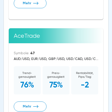
Mehr
AceTrade
Symbole:
47
AUD/USD, EUR/USD, GBP/USD, USD/CAD, USD/CHF, USD/JPY, CAD/CHF, EUR/AUD, EUR/NZD, EUR/GBP, CAD/JPY, EUR/CHF, GBP/AUD, GBP/NZD, AUD/NZD, GBP/CHF, NZD/CHF, AUD/CHF, EUR/JPY, CHF/JPY, EUR/CAD, GBP/JPY, NZD/JPY, AUD/JPY, NZD/USD, GBP/CAD, NZD/CAD, AUD/CAD, Litecoin/USD, Ethereum/USD, Bitcoin/USD, XRP/USD, US Dollar Index, DAX, Nikkei 225, Dow Jones, NASDAQ 100, S&P 500, WTI Crude Oil, Natural Gas, Silver, Gold, Apple, Amazon, Tesla Motors, Wheat, Dogecoin
Trend-
Preis-
Rentabilität,
genauigkeit
genauigkeit
Pips/Tag
76%
75%
-2
Mehr