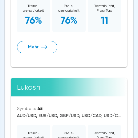
Trend-
Preis-
Rentabilität,
genauigkeit
genauigkeit
Pips/Tag
76%
76%
11
Mehr
Lukash
Symbole:
45
AUD/USD, EUR/USD, GBP/USD, USD/CAD, USD/CHF, USD/JPY, CAD/CHF, EUR/AUD, EUR/NZD, EUR/GBP, CAD/JPY, EUR/CHF, GBP/AUD, GBP/NZD, AUD/NZD, GBP/CHF, NZD/CHF, AUD/CHF, EUR/JPY, CHF/JPY, EUR/CAD, GBP/JPY, NZD/JPY, AUD/JPY, NZD/USD, GBP/CAD, NZD/CAD, AUD/CAD, Bitcoin/USD, US Dollar Index, DAX, Dow Jones, NASDAQ 100, S&P 500, Brent Crude Oil, WTI Crude Oil, Natural Gas, Silver, Gold, Copper, Apple, Netflix, Meta Platforms, Amazon, Tesla Motors
Trend-
Preis-
Rentabilität,
genauigkeit
genauigkeit
Pips/Tag