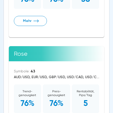
Mehr
Rose
Symbole:
43
AUD/USD, EUR/USD, GBP/USD, USD/CAD, USD/CHF, USD/JPY, CAD/CHF, EUR/AUD, EUR/NZD, EUR/GBP, CAD/JPY, EUR/CHF, GBP/AUD, GBP/NZD, AUD/NZD, GBP/CHF, NZD/CHF, AUD/CHF, EUR/JPY, CHF/JPY, EUR/CAD, GBP/JPY, NZD/JPY, AUD/JPY, NZD/USD, GBP/CAD, NZD/CAD, AUD/CAD, Cardano/USD, Litecoin/USD, Ethereum/USD, Bitcoin/USD, XRP/USD, US Dollar Index, Dow Jones, NASDAQ 100, S&P 500, WTI Crude Oil, Silver, Gold, Pfizer, Solana, Avalanche
Trend-
Preis-
Rentabilität,
genauigkeit
genauigkeit
Pips/Tag
76%
76%
5