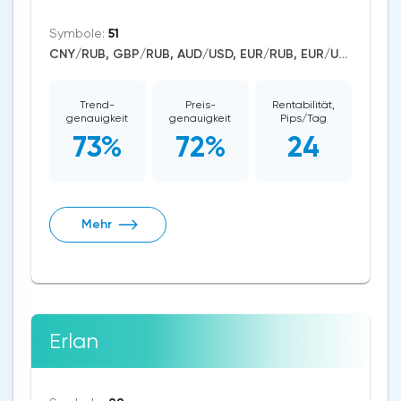
Symbole:
51
CNY/RUB, GBP/RUB, AUD/USD, EUR/RUB, EUR/USD, GBP/USD, USD/CAD, USD/CHF, USD/JPY, USD/RUB, CAD/CHF, EUR/AUD, EUR/NZD, EUR/GBP, CAD/JPY, EUR/CHF, GBP/AUD, GBP/NZD, AUD/NZD, GBP/CHF, NZD/CHF, AUD/CHF, EUR/JPY, CHF/JPY, EUR/CAD, GBP/JPY, NZD/JPY, AUD/JPY, NZD/USD, GBP/CAD, NZD/CAD, AUD/CAD, Litecoin/USD, Ethereum/USD, Bitcoin/USD, US Dollar Index, DAX, Dow Jones, NASDAQ 100, S&P 500, Brent Crude Oil, WTI Crude Oil, Natural Gas, Silver, Gold, Apple, JPMorgan Chase, Walt Disney, Amazon, Tesla Motors, Uniswap
Trend-
Preis-
Rentabilität,
genauigkeit
genauigkeit
Pips/Tag
73%
72%
24
Mehr
Erlan