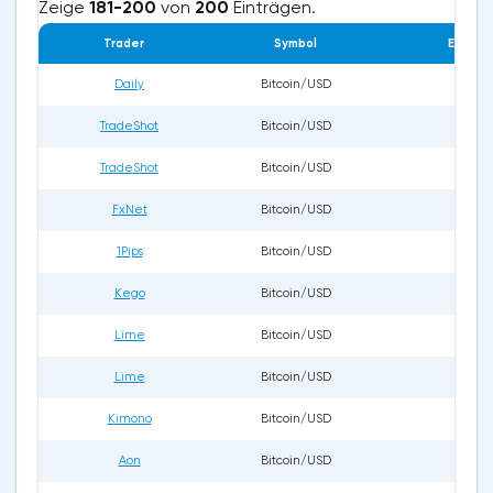
Zeige
181-200
von
200
Einträgen.
Trader
Symbol
Eröffn
Daily
Bitcoin/USD
30.
TradeShot
Bitcoin/USD
07.
TradeShot
Bitcoin/USD
07.
FxNet
Bitcoin/USD
23.
1Pips
Bitcoin/USD
12.
Kego
Bitcoin/USD
28.
Lime
Bitcoin/USD
10.
Lime
Bitcoin/USD
03.
Kimono
Bitcoin/USD
03.
Aon
Bitcoin/USD
01.