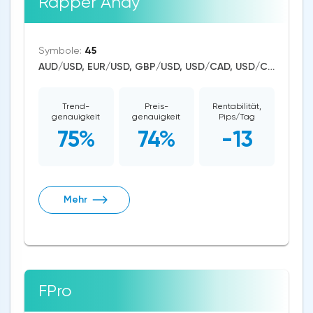
Rapper Andy
Symbole:
45
AUD/USD, EUR/USD, GBP/USD, USD/CAD, USD/CHF, USD/JPY, CAD/CHF, EUR/AUD, EUR/NZD, EUR/GBP, CAD/JPY, EUR/CHF, GBP/AUD, GBP/NZD, AUD/NZD, GBP/CHF, NZD/CHF, AUD/CHF, EUR/JPY, CHF/JPY, EUR/CAD, GBP/JPY, NZD/JPY, AUD/JPY, NZD/USD, GBP/CAD, NZD/CAD, AUD/CAD, Litecoin/USD, Ethereum/USD, Bitcoin/USD, US Dollar Index, DAX, Dow Jones, NASDAQ 100, S&P 500, WTI Crude Oil, Natural Gas, Silver, Gold, Copper, Apple, Meta Platforms, Amazon, Tesla Motors
Trend-
Preis-
Rentabilität,
genauigkeit
genauigkeit
Pips/Tag
75%
74%
-13
Mehr
FPro