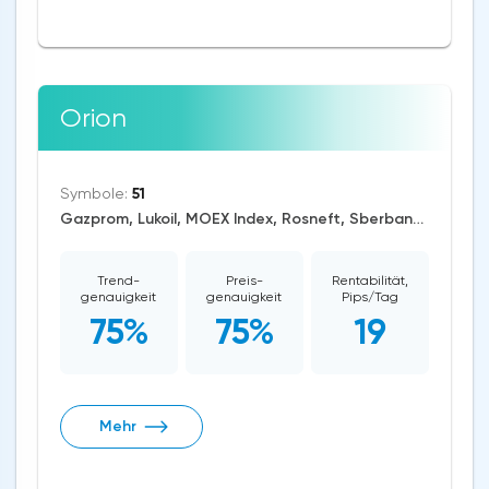
Orion
Symbole:
51
Gazprom, Lukoil, MOEX Index, Rosneft, Sberbank (MOEX), CNY/RUB, AUD/USD, EUR/RUB, EUR/USD, GBP/USD, USD/CAD, USD/CHF, USD/JPY, USD/RUB, CAD/CHF, EUR/AUD, GBP/AUD, USD/MXN, AUD/NZD, AUD/CHF, EUR/JPY, EUR/CAD, GBP/JPY, NZD/JPY, AUD/JPY, NZD/USD, GBP/CAD, Dash/USD, Cardano/USD, BitcoinCash/USD, Litecoin/USD, Tron/USD, Ethereum/USD, Bitcoin/USD, XRP/USD, RTS, US Dollar Index, S&P 500, Brent Crude Oil, WTI Crude Oil, Natural Gas, Silver, Gold, Platinum, Dogecoin, Binance Coin, Polkadot, Uniswap, Chainlink, Solana, Avalanche
Trend-
Preis-
Rentabilität,
genauigkeit
genauigkeit
Pips/Tag
75%
75%
19
Mehr