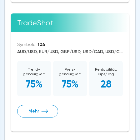
TradeShot
Symbole:
104
AUD/USD, EUR/USD, GBP/USD, USD/CAD, USD/CHF, USD/JPY, USD/RUB, USD/ZAR, USD/TRY, CAD/CHF, EUR/AUD, EUR/NZD, EUR/GBP, CAD/JPY, USD/SGD, USD/NOK, EUR/CHF, GBP/AUD, GBP/NZD, USD/SEK, AUD/NZD, GBP/CHF, EUR/NOK, NZD/CHF, AUD/CHF, EUR/JPY, CHF/JPY, EUR/CAD, GBP/JPY, NZD/JPY, AUD/JPY, NZD/USD, GBP/CAD, NZD/CAD, AUD/CAD, Dash/USD, Stellar/USD, EthereumClassic/USD, Zcash/USD, Cardano/USD, EOS/USD, BitcoinCash/USD, Litecoin/USD, Tron/USD, NEO/USD, Ethereum/Bitcoin, Ethereum/USD, Monero/USD, Bitcoin/USD, XRP/USD, US Dollar Index, DAX, Nikkei 225, Dow Jones, NASDAQ 100, S&P 500, RUSSELL 2000, China A50, FTSE 100, Hang Seng, WTI Crude Oil, Natural Gas, Palladium, Silver, Gold, Copper, Platinum, Alphabet, Alibaba, Visa, MasterCard, Nike, Uber Technologies, Apple, Microsoft, McDonald's, Netflix, Procter & Gamble, Coca-Cola, nVidia, Pfizer, Meta Platforms, Twitter, Bank of America, Intel, Amazon, Oracle, Tesla Motors, Spotify, Boeing, Corn, Wheat, Soybean, Dogecoin, Binance Coin, Polkadot, Uniswap, Chainlink, Axie Infinity, USD/CNY, USD/INR, Solana, Aave, Avalanche
Trend-
Preis-
Rentabilität,
genauigkeit
genauigkeit
Pips/Tag
75%
75%
28
Mehr