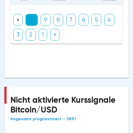
«
10
9
8
7
6
5
4
3
2
1
»
Nicht aktivierte Kurssignale
Bitcoin/USD
Insgesamt prognostiziert – 5891