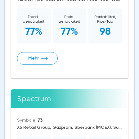
Trend-
Preis-
Rentabilität,
genauigkeit
genauigkeit
Pips/Tag
77%
77%
98
Mehr
Spectrum
Symbole:
73
X5 Retail Group, Gazprom, Sberbank (MOEX), Surgutneftegaz, AUD/USD, EUR/RUB, EUR/USD, GBP/USD, USD/CAD, USD/CHF, USD/JPY, USD/RUB, CAD/CHF, EUR/AUD, EUR/NZD, EUR/GBP, CAD/JPY, EUR/CHF, GBP/AUD, GBP/NZD, AUD/NZD, GBP/CHF, NZD/CHF, AUD/CHF, EUR/JPY, CHF/JPY, EUR/CAD, GBP/JPY, NZD/JPY, AUD/JPY, NZD/USD, GBP/CAD, NZD/CAD, AUD/CAD, Dash/USD, Stellar/USD, Zcash/USD, Cardano/USD, EOS/USD, BitcoinCash/USD, Litecoin/USD, IOTA/USD, Ethereum/USD, Monero/USD, Bitcoin/USD, BitcoinGold/USD, XRP/USD, RTS, US Dollar Index, DAX, Dow Jones, S&P 500, Brent Crude Oil, WTI Crude Oil, Palladium, Silver, Gold, Copper, Alphabet, Meta Platforms, Bank of America, Intel, Walt Disney, Amazon, Tesla Motors, Boeing, Sugar, Dogecoin, Binance Coin, Polkadot, Chainlink, Solana, Tezos