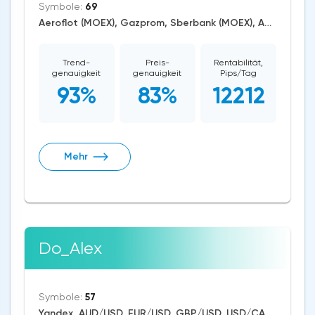
Symbole:
69
Aeroflot (MOEX), Gazprom, Sberbank (MOEX), AUD/USD, EUR/USD, GBP/USD, USD/CAD, USD/JPY, CAD/CHF, EUR/AUD, EUR/GBP, CAD/JPY, EUR/CHF, GBP/AUD, GBP/NZD, AUD/NZD, GBP/CHF, AUD/CHF, EUR/JPY, CHF/JPY, EUR/CAD, GBP/JPY, AUD/JPY, NZD/USD, GBP/CAD, NZD/CAD, AUD/CAD, Cardano/USD, Ethereum/USD, Bitcoin/USD, XRP/USD, US Dollar Index, DAX, Nikkei 225, Dow Jones, NASDAQ 100, S&P 500, RUSSELL 2000, CAC 40, WTI Crude Oil, Natural Gas, Palladium, Gold, Alphabet, Alibaba, Visa, Activision Blizzard, Adobe Systems, Airbus SE, Volkswagen AG, Apple, American Express, Johnson&Johnson, Microsoft, Renault SA, Coca-Cola, nVidia, Caterpillar, Bank of America, Intel, Adidas, Exxon Mobil, Amazon, Tesla Motors, Boeing, Corn, Wheat, Soybean, ASX 200
Trend-
Preis-
Rentabilität,
genauigkeit
genauigkeit
Pips/Tag
93%
83%
12212
Mehr
Do_Alex
Symbole:
57
Yandex, AUD/USD, EUR/USD, GBP/USD, USD/CAD, USD/CHF, USD/JPY, USD/RUB, USD/ZAR, CAD/CHF, EUR/AUD, EUR/NZD, EUR/GBP, CAD/JPY, EUR/CHF, GBP/AUD, GBP/NZD, AUD/NZD, GBP/CHF, NZD/CHF, AUD/CHF, EUR/JPY, CHF/JPY, EUR/CAD, GBP/JPY, NZD/JPY, AUD/JPY, NZD/USD, GBP/CAD, NZD/CAD, AUD/CAD, Zcash/USD, BitcoinCash/USD, Litecoin/USD, Ethereum/Bitcoin, Ethereum/USD, Bitcoin/USD, XRP/USD, RTS, US Dollar Index, Nikkei 225, Dow Jones, NASDAQ 100, S&P 500, Brent Crude Oil, WTI Crude Oil, Natural Gas, Silver, Gold, Copper, Apple, Pfizer, Meta Platforms, Amazon, Tesla Motors, Boeing, Corn