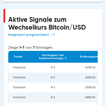
Aktive Signale zum
Wechselkurs Bitcoin/USD
Insgesamt prognostiziert – 7
Zeige
1-7
von
7
Einträgen.
Genauigkeit der
Trader
Eröffnungspreis
Symbolvorhersage, %
TradeShot
74.3
64700.00
TradeShot
74.3
64300.00
TradeShot
74.3
63500.00
TradeShot
74.3
63900.00