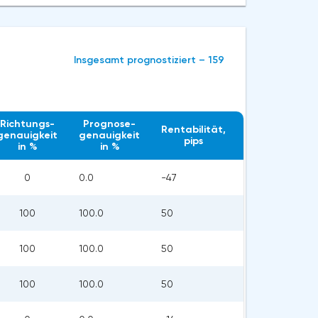
Insgesamt prognostiziert – 159
Richtungs-
Prognose-
Rentabilität,
genauigkeit
genauigkeit
pips
in %
in %
0
0.0
-47
100
100.0
50
100
100.0
50
100
100.0
50