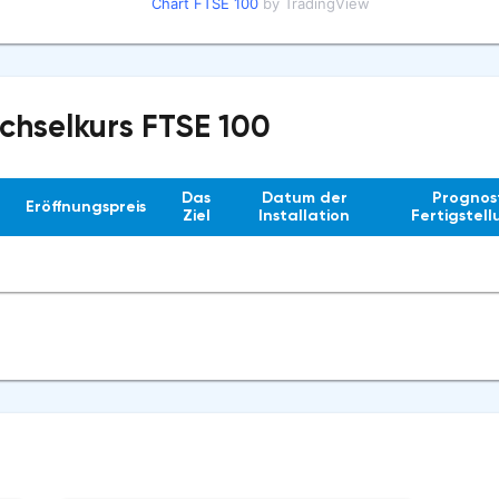
Chart FTSE 100
by TradingView
chselkurs FTSE 100
Das
Datum der
Prognost
Eröffnungspreis
Ziel
Installation
Fertigstel