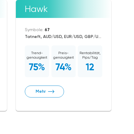
Hawk
Symbole:
67
Tatneft, AUD/USD, EUR/USD, GBP/USD, USD/CAD, USD/CHF, USD/JPY, CAD/CHF, EUR/AUD, EUR/NZD, EUR/GBP, USD/CNH, CAD/JPY, USD/SGD, EUR/CHF, GBP/AUD, GBP/NZD, AUD/NZD, GBP/CHF, NZD/CHF, AUD/CHF, EUR/JPY, CHF/JPY, EUR/CAD, GBP/JPY, NZD/JPY, AUD/JPY, NZD/USD, GBP/CAD, NZD/CAD, AUD/CAD, Dash/USD, BitcoinCash/USD, Litecoin/USD, Ethereum/USD, Bitcoin/USD, XRP/USD, US Dollar Index, DAX, Nikkei 225, Dow Jones, NASDAQ 100, S&P 500, RUSSELL 2000, FTSE 100, Brent Crude Oil, WTI Crude Oil, Silver, Gold, Alphabet, Alibaba, Apple, Microsoft, Netflix, Coca-Cola, Meta Platforms, Walt Disney, Amazon, Tesla Motors, Boeing, Dogecoin, Polkadot, Uniswap, Chainlink, ASX 200, CBOE Volatility Index VIX, Solana
Trend-
Preis-
Rentabilität,
genauigkeit
genauigkeit
Pips/Tag
75%
74%
12
Mehr