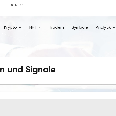
XAU/USD
-----
Krypto
NFT
Tradern
Symbole
Analytik
n und Signale