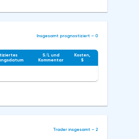
Insgesamt prognostiziert – 0
iziertes
S/L und
Kosten,
lungsdatum
Kommentar
$
Trader insgesamt – 2