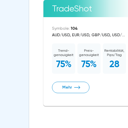
TradeShot
Symbole:
104
AUD/USD, EUR/USD, GBP/USD, USD/CAD, USD/CHF, USD/JPY, USD/RUB, USD/ZAR, USD/TRY, CAD/CHF, EUR/AUD, EUR/NZD, EUR/GBP, CAD/JPY, USD/SGD, USD/NOK, EUR/CHF, GBP/AUD, GBP/NZD, USD/SEK, AUD/NZD, GBP/CHF, EUR/NOK, NZD/CHF, AUD/CHF, EUR/JPY, CHF/JPY, EUR/CAD, GBP/JPY, NZD/JPY, AUD/JPY, NZD/USD, GBP/CAD, NZD/CAD, AUD/CAD, Dash/USD, Stellar/USD, EthereumClassic/USD, Zcash/USD, Cardano/USD, EOS/USD, BitcoinCash/USD, Litecoin/USD, Tron/USD, NEO/USD, Ethereum/Bitcoin, Ethereum/USD, Monero/USD, Bitcoin/USD, XRP/USD, US Dollar Index, DAX, Nikkei 225, Dow Jones, NASDAQ 100, S&P 500, RUSSELL 2000, China A50, FTSE 100, Hang Seng, WTI Crude Oil, Natural Gas, Palladium, Silver, Gold, Copper, Platinum, Alphabet, Alibaba, Visa, MasterCard, Nike, Uber Technologies, Apple, Microsoft, McDonald's, Netflix, Procter & Gamble, Coca-Cola, nVidia, Pfizer, Meta Platforms, Twitter, Bank of America, Intel, Amazon, Oracle, Tesla Motors, Spotify, Boeing, Corn, Wheat, Soybean, Dogecoin, Binance Coin, Polkadot, Uniswap, Chainlink, Axie Infinity, USD/CNY, USD/INR, Solana, Aave, Avalanche
Trend-
Preis-
Rentabilität,
genauigkeit
genauigkeit
Pips/Tag
75%
75%
28
Mehr